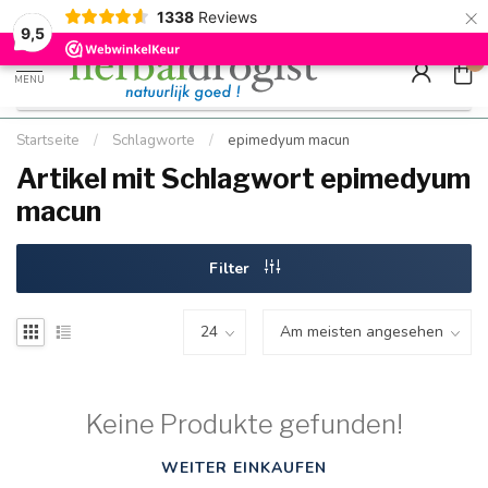
×
g
Kostenloser DE-Versand ab Mindestbestellwert |
Minimum sip
1338
Reviews
9.5
Schnell geliefert
Hızlı teslim
9,5
0
MENU
Startseite
/
Schlagworte
/
epimedyum macun
Artikel mit Schlagwort epimedyum
macun
Filter
Keine Produkte gefunden!
WEITER EINKAUFEN