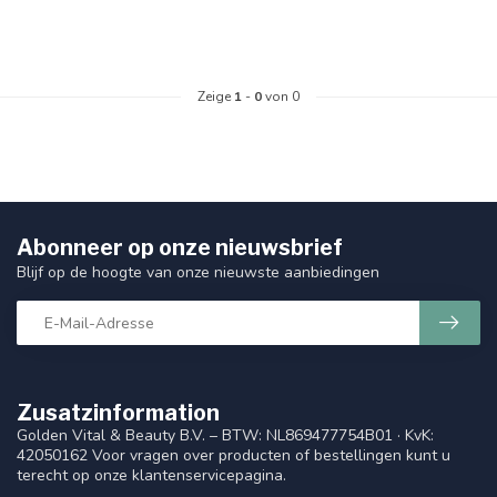
Zeige
1
-
0
von 0
Abonneer op onze nieuwsbrief
Blijf op de hoogte van onze nieuwste aanbiedingen
Zusatzinformation
Golden Vital & Beauty B.V. – BTW: NL869477754B01 · KvK:
42050162 Voor vragen over producten of bestellingen kunt u
terecht op onze klantenservicepagina.