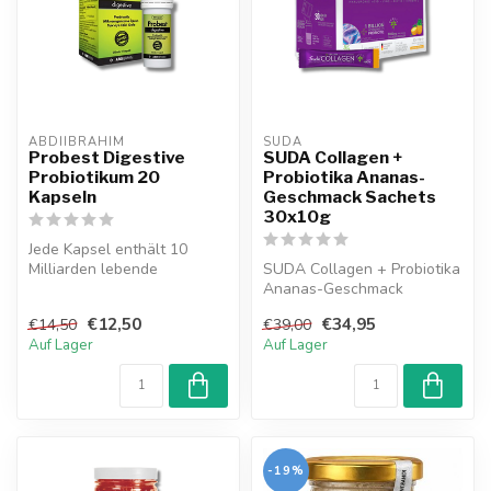
ABDIIBRAHIM
SUDA  
Probest Digestive
SUDA Collagen +
Probiotikum 20
Probiotika Ananas-
Kapseln
Geschmack Sachets
30x10g
Jede Kapsel enthält 10
Milliarden lebende
SUDA Collagen + Probiotika
Lactobacillus plantarum
Ananas-Geschmack
299v. Probest ...
Sachets wurde speziell für
€12,50
€34,95
€14,50
€39,00
Ihre Haut...
Auf Lager
Auf Lager
-19%