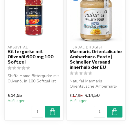
AKSUVITAL
HERBAL DROGIST
Bittergurke mit
Marmaris Orientalische
Olivenöl 600 mg 100
Amberharz-Paste |
Softgel
Schneller Versand
innerhalb der EU
Shiffa Home Bittergurke mit
Olivenöl in 100 Softgel ist
Natur’el Marmaris
ein zuverlässiges und na...
Orientalische Amberharz-
Paste ist ein pflanzliches
€14,95
€14,50
€17,95
Nahrungserg...
Auf Lager
Auf Lager