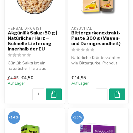
HERBAL DROGIST
AKSUVITAL
Akgünlük Sakızı 50 g |
Bittergurkenextrakt-
Natürlicher Harz –
Paste 300 g (Magen-
Schnelle Lieferung
und Darmgesundheit)
innerhalb der EU
Natürliche Kräuterzutaten
Günlük Sakızı ist ein
wie Bittergurke, Propolis,
natürlicher Harz aus
Pollen, Weihrauch, Mai-
Liquidambar orientalis.
Kami...
€4,50
€14,95
€4,95
Traditionell ...
Auf Lager
Auf Lager
-14%
-10%