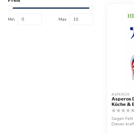
Preis
Min
Max
ASPEROX
Asperox 
Küche & B
Gegen Fett 
Dieses kraf
Asperox...