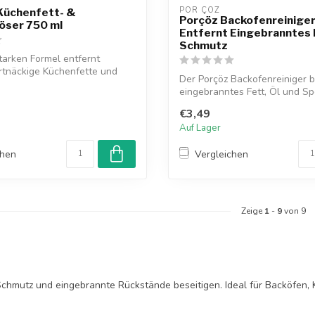
POR ÇÖZ
Küchenfett- &
Porçöz Backofenreiniger
öser 750 ml
Entfernt Eingebranntes 
Schmutz
starken Formel entfernt
rtnäckige Küchenfette und
Der Porçöz Backofenreiniger b
eingebranntes Fett, Öl und Sp
müh...
€3,49
Auf Lager
chen
Vergleichen
Zeige
1
-
9
von 9
Schmutz und eingebrannte Rückstände beseitigen. Ideal für Backöfen