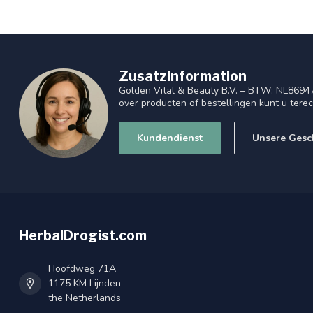
Zusatzinformation
Golden Vital & Beauty B.V. – BTW: NL8694
over producten of bestellingen kunt u tere
Kundendienst
Unsere Gesc
HerbalDrogist.com
Hoofdweg 71A
1175 KM Lijnden
the Netherlands