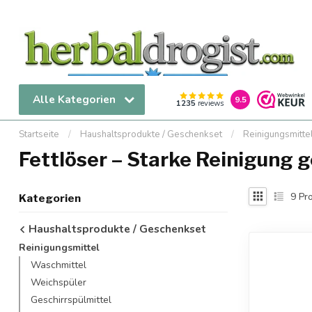
Alle Kategorien
9.5
1235
reviews
Startseite
/
Haushaltsprodukte / Geschenkset
/
Reinigungsmitte
Fettlöser – Starke Reinigung 
9
Pro
Kategorien
Haushaltsprodukte / Geschenkset
Reinigungsmittel
Waschmittel
Weichspüler
Geschirrspülmittel