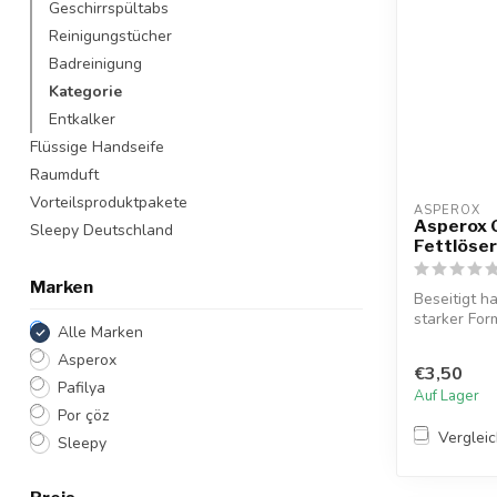
Geschirrspültabs
Reinigungstücher
Badreinigung
Kategorie
Entkalker
Flüssige Handseife
Raumduft
Vorteilsproduktpakete
ASPEROX
Asperox G
Sleepy Deutschland
Fettlöser
Marken
Beseitigt h
starker For
Alle Marken
Küch...
Asperox
€3,50
Pafilya
Auf Lager
Por çöz
Verglei
Sleepy