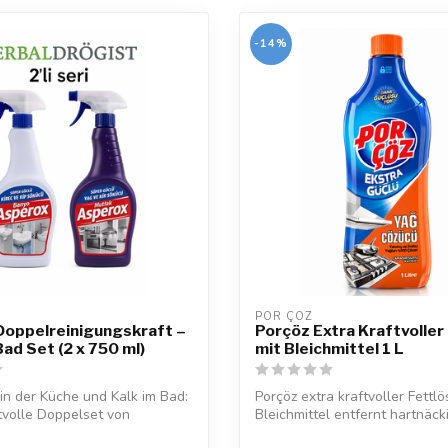
-14%
POR ÇÖZ
Doppelreinigungskraft –
Porçöz Extra Kraftvoller
ad Set (2 x 750 ml)
mit Bleichmittel 1 L
in der Küche und Kalk im Bad:
Porçöz extra kraftvoller Fettlö
tvolle Doppelset von
Bleichmittel entfernt hartnäcki