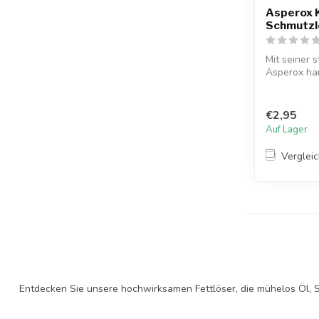
Asperox 
Schmutzl
Mit seiner 
Asperox ha
bringt Ob...
€2,95
Auf Lager
Verglei
Entdecken Sie unsere hochwirksamen Fettlöser, die mühelos Öl, 