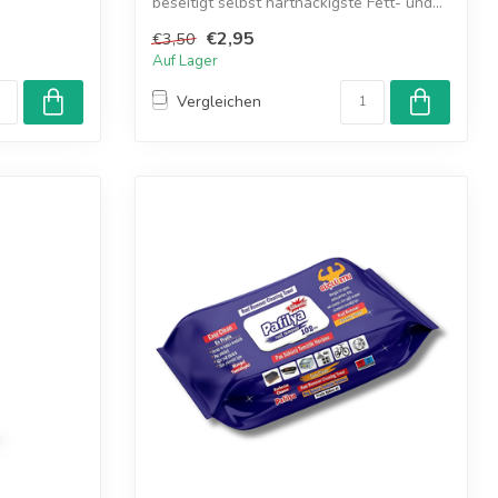
beseitigt selbst hartnäckigste Fett- und...
€2,95
€3,50
Auf Lager
Vergleichen