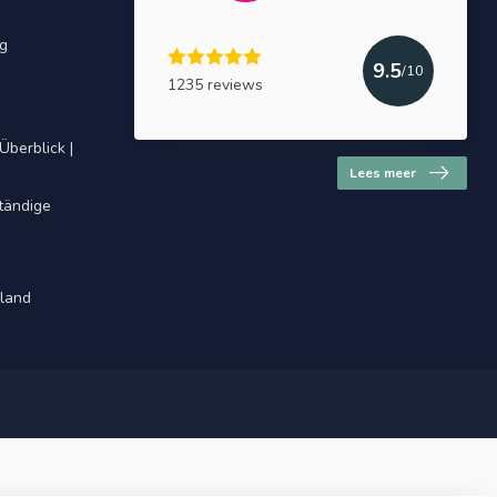
ng
9.5
/10
1235 reviews
Überblick |
Lees meer
ständige
hland