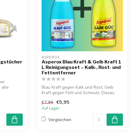
ASPEROX
ngstücher
Asperox Blau Kraft & Gelb Kraft 1
L Reinigungsset – Kalk-, Rost- und
Fettentferner
per
 alle
Blau Kraft gegen Kalk und Rost, Gelb
Kraft gegen Fett und Schmutz. Dieses
kraftv...
€5,95
€7,95
Auf Lager
Vergleichen