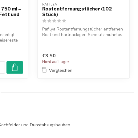
PAFILYA
 750 ml –
Rostentfernungstücher (102
Fett und
Stück)
Pafilya Rostentfernungstücher entfernen
eseitigt
Rost und hartnäckigen Schmutz mühelos
eisereste
mi...
€3,50
Nicht auf Lager
Vergleichen
, Kochfelder und Dunstabzugshauben.