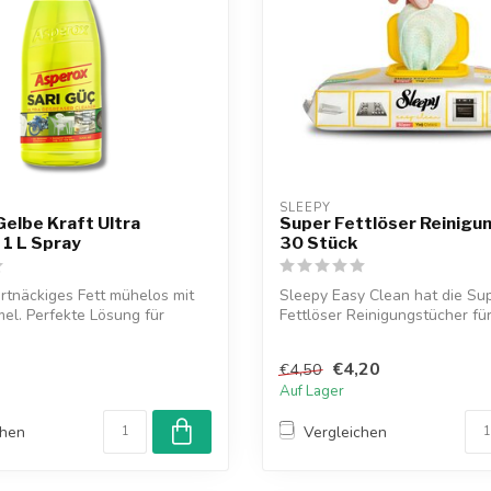
SLEEPY
elbe Kraft Ultra
Super Fettlöser Reinigu
 1 L Spray
30 Stück
artnäckiges Fett mühelos mit
Sleepy Easy Clean hat die Su
mel. Perfekte Lösung für
Fettlöser Reinigungstücher für
entwickelt, ...
€4,20
€4,50
Auf Lager
chen
Vergleichen