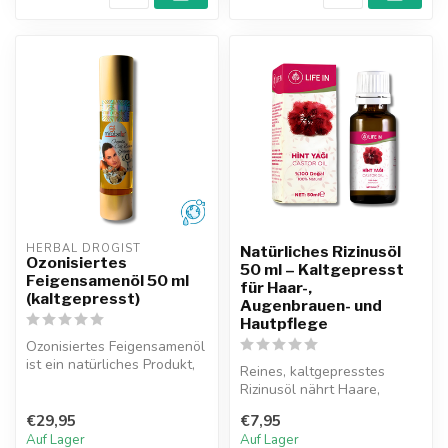
HERBAL DROGIST
Natürliches Rizinusöl
Ozonisiertes
50 ml – Kaltgepresst
Feigensamenöl 50 ml
für Haar-,
(kaltgepresst)
Augenbrauen- und
Hautpflege
Ozonisiertes Feigensamenöl
ist ein natürliches Produkt,
Reines, kaltgepresstes
das die Gesundheit von H...
Rizinusöl nährt Haare,
Augenbrauen und Wimpern
€29,95
€7,95
und spende...
Auf Lager
Auf Lager