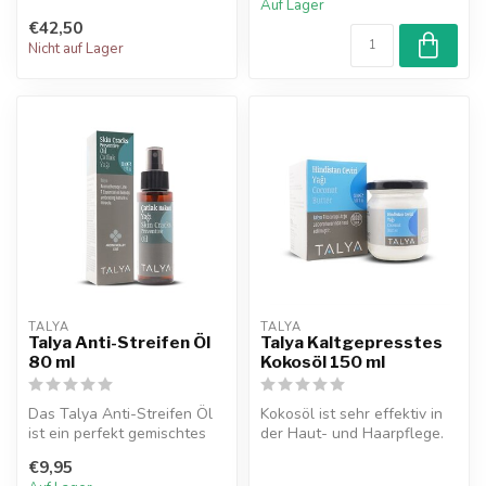
Auf Lager
kraft...
€42,50
Nicht auf Lager
TALYA
TALYA
Talya Anti-Streifen Öl
Talya Kaltgepresstes
80 ml
Kokosöl 150 ml
Das Talya Anti-Streifen Öl
Kokosöl ist sehr effektiv in
ist ein perfekt gemischtes
der Haut- und Haarpflege.
Öl, das hilft, die Haut wä...
Es hat viele
€9,95
Anwendungsmö...