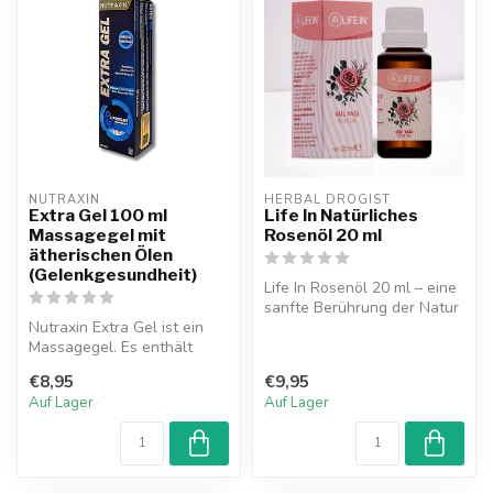
NUTRAXIN  
HERBAL DROGIST
Extra Gel 100 ml
Life In Natürliches
Massagegel mit
Rosenöl 20 ml
ätherischen Ölen
(Gelenkgesundheit)
Life In Rosenöl 20 ml – eine
sanfte Berührung der Natur
Nutraxin Extra Gel ist ein
für Ihre Haut und Ihr in...
Massagegel. Es enthält
Extrakte aus
€8,95
€9,95
Glucosamin,Chondr...
Auf Lager
Auf Lager