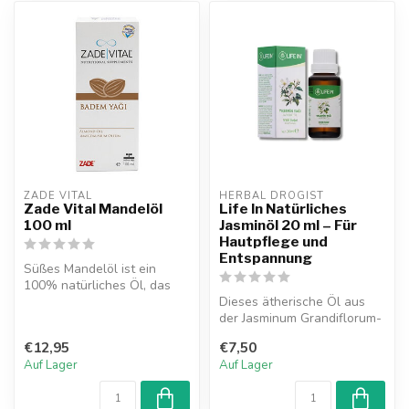
ZADE VITAL
HERBAL DROGIST
Zade Vital Mandelöl
Life In Natürliches
100 ml
Jasminöl 20 ml – Für
Hautpflege und
Entspannung
Süßes Mandelöl ist ein
100% natürliches Öl, das
besonders für trockene und
Dieses ätherische Öl aus
reife...
der Jasminum Grandiflorum-
Pflanze eignet sich
€12,95
€7,50
hervorrag...
Auf Lager
Auf Lager