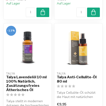
hilft,...
Auf Lager
Auf Lager
-13%
TALYA
TALYA
Talya Lavendelöl 10 ml
Talya Anti-Cellulite-Öl
100% Natürlich,
80 ml
Zusätzungsfreies
Ätherisches Öl
Talya Cellulite-Öl schützt
die Haut mit natürlichen
Talya stellt in modernen
pflanzlichen Ölen. Es
€9,95
Anlagen die hochwertigsten
verhin...