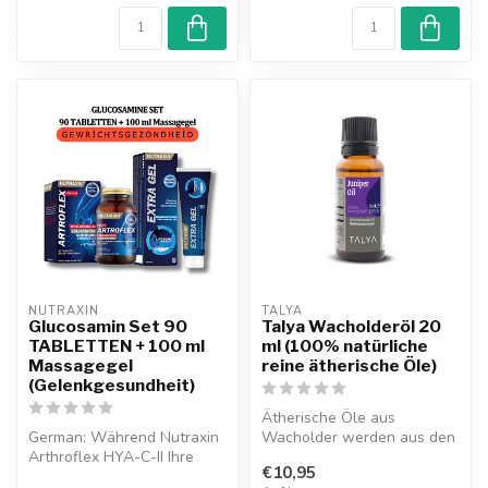
NUTRAXIN  
TALYA
Glucosamin Set 90
Talya Wacholderöl 20
TABLETTEN + 100 ml
ml (100% natürliche
Massagegel
reine ätherische Öle)
(Gelenkgesundheit)
Ätherische Öle aus
German: Während Nutraxin
Wacholder werden aus den
Arthroflex HYA-C-II Ihre
Beeren der weiblichen
€10,95
Gelenkgesundheit mit den
Wacholderbäume...