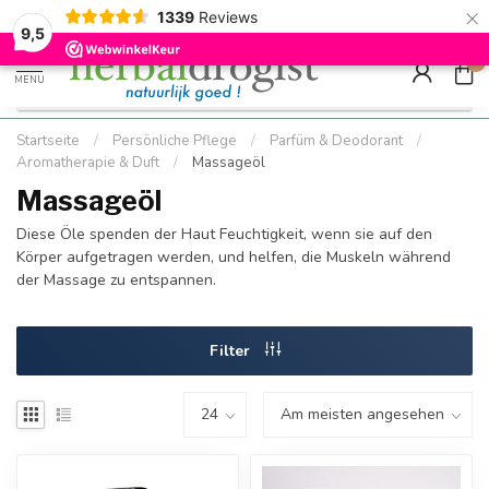
×
g
Kostenloser DE-Versand ab Mindestbestellwert |
Minimum sip
1339
Reviews
9.5
Schnell geliefert
Hızlı teslim
9,5
0
MENU
Startseite
/
Persönliche Pflege
/
Parfüm & Deodorant
/
Aromatherapie & Duft
/
Massageöl
Massageöl
Diese Öle spenden der Haut Feuchtigkeit, wenn sie auf den
Körper aufgetragen werden, und helfen, die Muskeln während
der Massage zu entspannen.
Filter