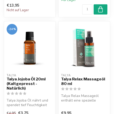
€13,95
Nicht auf Lager
-24%
TALYA
TALYA
Talya Jojoba Öl 20ml
Talya Relax Massageöl
(Kaltgepresst -
80 ml
Natürlich)
Talya Relax Massageöl
Talya Jojoba Öl nährt und
enthält eine spezielle
spendet tief Feuchtigkeit
Kombination aus Melissenöl,
aan Haut und Haar. Es
Sonnenb...
€3,75
€9,95
€4,95