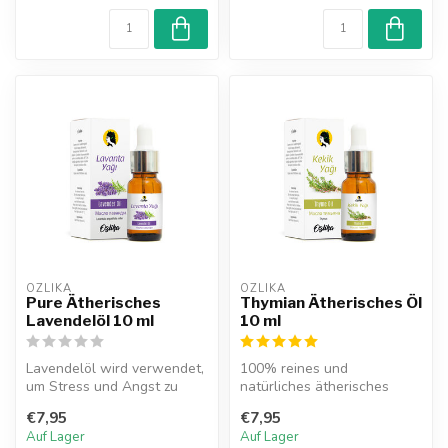
OZLIKA
OZLIKA
Pure Ätherisches
Thymian Ätherisches Öl
Lavendelöl 10 ml
10 ml
Lavendelöl wird verwendet,
100% reines und
um Stress und Angst zu
natürliches ätherisches
reduzieren, nervöse
Thymianöl. Dieses Kraut
€7,95
€7,95
Spannungen...
enthält von Natu...
Auf Lager
Auf Lager