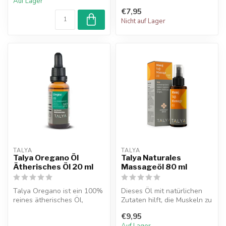
Auf Lager
€7,95
Nicht auf Lager
TALYA
TALYA
Talya Oregano Öl
Talya Naturales
Ätherisches Öl 20 ml
Massageöl 80 ml
Talya Oregano ist ein 100%
Dieses Öl mit natürlichen
reines ätherisches Öl,
Zutaten hilft, die Muskeln zu
bekannt für seine
entspannen und die Haut ...
€9,95
antibakterie...
Auf Lager