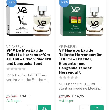
-50%
-50%
VP PARFUM 
VP PARFUM 
VP V De Men Eau de
VP Huggos Eau de
Toilette Herrenparfüm
Toilette Herrenparfüm
100 ml – Frisch, Modern
100 ml – Frischer,
und Langanhaltend
Eleganter und
Langanhaltender
Herrenduft
VP V De Men EdT 100 ml
vereint zitrische Frische mit
aromatischen und holzigen
VP Huggos EdT 100 ml
N...
steht für moderne Eleganz
und maskuline Frische. Eine
€14,95
€14,95
€29,95
€29,95
langa...
Auf Lager
Auf Lager