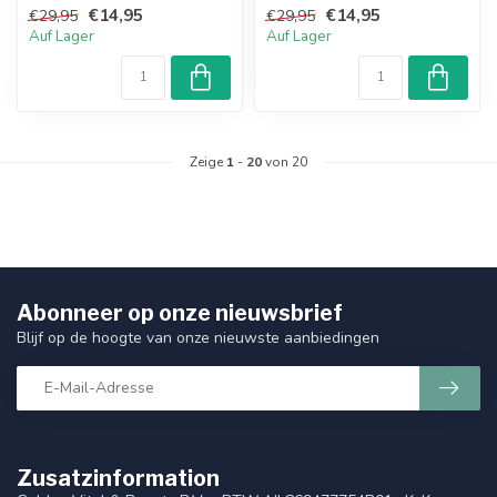
€14,95
€14,95
€29,95
€29,95
elegante...
Auf Lager
Auf Lager
Zeige
1
-
20
von 20
Abonneer op onze nieuwsbrief
Blijf op de hoogte van onze nieuwste aanbiedingen
Zusatzinformation
Golden Vital & Beauty B.V. – BTW: NL869477754B01 · KvK: