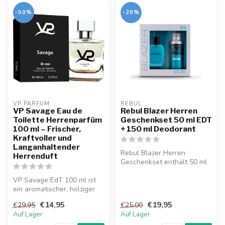
-50%
-20%
VP PARFUM 
REBUL
VP Savage Eau de
Rebul Blazer Herren
Toilette Herrenparfüm
Geschenkset 50 ml EDT
100 ml – Frischer,
+ 150 ml Deodorant
Kraftvoller und
Langanhaltender
Rebul Blazer Herren
Herrenduft
Geschenkset enthält 50 ml
Eau de Toilette und 150 ml
VP Savage EdT 100 ml ist
Deodora...
ein aromatischer, holziger
Duft für freie und
€14,95
€19,95
€29,95
€25,00
selbstbew...
Auf Lager
Auf Lager