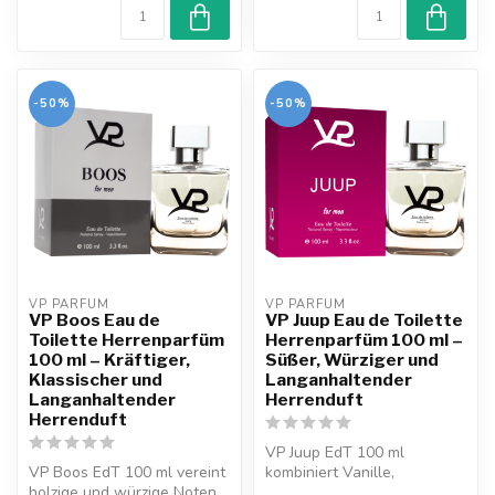
-50%
-50%
VP PARFUM 
VP PARFUM 
VP Boos Eau de
VP Juup Eau de Toilette
Toilette Herrenparfüm
Herrenparfüm 100 ml –
100 ml – Kräftiger,
Süßer, Würziger und
Klassischer und
Langanhaltender
Langanhaltender
Herrenduft
Herrenduft
VP Juup EdT 100 ml
VP Boos EdT 100 ml vereint
kombiniert Vanille,
holzige und würzige Noten
Tonkabohne und würzige