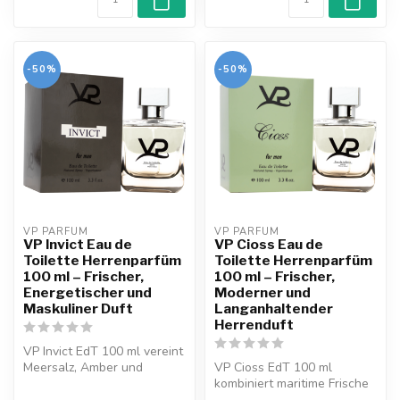
-50%
-50%
VP PARFUM 
VP PARFUM 
VP Invict Eau de
VP Cioss Eau de
Toilette Herrenparfüm
Toilette Herrenparfüm
100 ml – Frischer,
100 ml – Frischer,
Energetischer und
Moderner und
Maskuliner Duft
Langanhaltender
Herrenduft
VP Invict EdT 100 ml vereint
Meersalz, Amber und
VP Cioss EdT 100 ml
Holznoten zu einem
kombiniert maritime Frische
sportlich-fr...
mit holzigen Noten. Ein