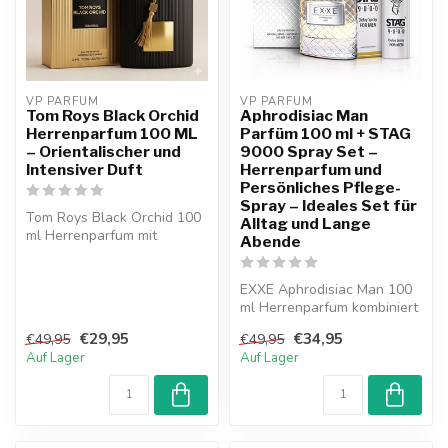
VP PARFUM 
VP PARFUM 
Tom Roys Black Orchid
Aphrodisiac Man
Herrenparfum 100 ML
Parfüm 100 ml + STAG
– Orientalischer und
9000 Spray Set –
Intensiver Duft
Herrenparfum und
Persönliches Pflege-
Spray – Ideales Set für
Tom Roys Black Orchid 100
Alltag und Lange
ml Herrenparfum mit
Abende
orientalisch-intensivem
Duftcharak...
EXXE Aphrodisiac Man 100
ml Herrenparfum kombiniert
mit STAG 9000 Spray. Ein
€29,95
€34,95
€49,95
€49,95
sti...
Auf Lager
Auf Lager