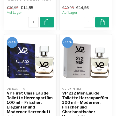
zu einem selbstbewussten,
Noten zu einem sin...
€14,95
€14,95
€29,95
€29,95
m...
Auf Lager
Auf Lager
-50%
-50%
VP PARFUM 
VP PARFUM 
VP First Class Eau de
VP 212 Men Eau de
Toilette Herrenparfüm
Toilette Herrenparfüm
100 ml – Frischer,
100 ml – Moderner,
Eleganter und
Frischer und
Moderner Herrenduft
Charismatischer
Herrenduft