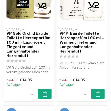
VP PARFUM 
VP PARFUM 
VP Gold Orchid Eau de
VP Pi Eau de Toilette
Toilette Herrenparfüm
Herrenparfüm 100 ml –
100 ml – Luxuriöser,
Warmer, Tiefer und
Eleganter und
Langanhaltender
Langanhaltender
Herrenduft
Herrenduft
VP Pi EdT 100 ml kombiniert
VP Gold Orchid EdT 100 ml
Amber, Vanille und
vereint goldene Orchideen,
Holznoten zu einem
Amber und Holznoten zu
intensiven, el...
€14,95
€14,95
€29,95
€29,95
eine...
Auf Lager
Auf Lager