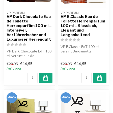
VP PARFUM 
VP PARFUM 
VP Dark Chocolate Eau
VP B.Classic Eau de
de Toilette
Toilette Herrenparfüm
Herrenparfüm 100 ml –
100 ml – Klassisch,
Intensiver,
Elegant und
Verführerischer und
Langanhaltend
Luxuriöser Herrenduft
VP B.Classic EdT 100 ml
VP Dark Chocolate EdT 100
vereint Bergamotte,
ml vereint dunkle
Lavendel und holzige Noten
Schokolade, Vanille und
zu einem ...
€14,95
€14,95
€29,95
€29,95
holzige Note...
Auf Lager
Auf Lager
-50%
-50%