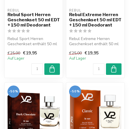
REBUL
REBUL
Rebul Sport Herren
Rebul Extreme Herren
Geschenkset 50 ml EDT
Geschenkset 50 ml EDT
+ 150 ml Deodorant
+ 150 ml Deodorant
Rebul Sport Herren
Rebul Extreme Herren
Geschenkset enthält 50 ml
Geschenkset enthält 50 ml
Eau de Toilette und 150 ml
Eau de Toilette und 150 ml
€19,95
€19,95
€25,00
€25,00
Deodoran...
Deodor...
Auf Lager
Auf Lager
-50%
-50%