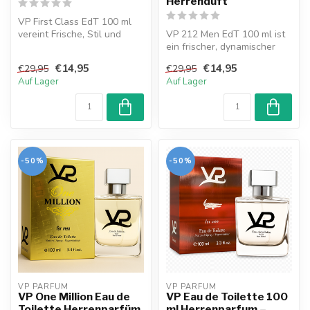
VP First Class EdT 100 ml
vereint Frische, Stil und
VP 212 Men EdT 100 ml ist
Selbstbewusstsein. Ein
ein frischer, dynamischer
elega...
und langanhaltender Duft
€14,95
€14,95
€29,95
€29,95
für...
Auf Lager
Auf Lager
-50%
-50%
VP PARFUM 
VP PARFUM 
VP One Million Eau de
VP Eau de Toilette 100
Toilette Herrenparfüm
ml Herrenparfum –