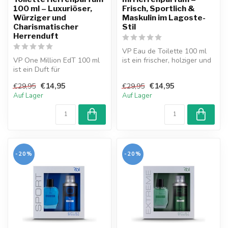
100 ml – Luxuriöser,
Frisch, Sportlich &
Würziger und
Maskulin im Lagoste-
Charismatischer
Stil
Herrenduft
VP Eau de Toilette 100 ml
VP One Million EdT 100 ml
ist ein frischer, holziger und
ist ein Duft für
maskuliner Duft, der di...
selbstbewusste Männer mit
€14,95
€14,95
€29,95
€29,95
Stil. Würzi...
Auf Lager
Auf Lager
-20%
-20%