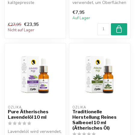
kaltgepresste
verwendet, um Oberflächen
Feigensamenöl ist reich an
und die Luft zu reinigen und
€7,95
Antioxidantien...
kann da...
Auf Lager
€23,95
€27,95
Nicht auf Lager
OZLIKA
OZLIKA
Pure Ätherisches
Traditionelle
Lavendelöl 10 ml
Herstellung Reines
Salbeoel 10 ml
(Ätherisches Öl)
Lavendelöl wird verwendet,