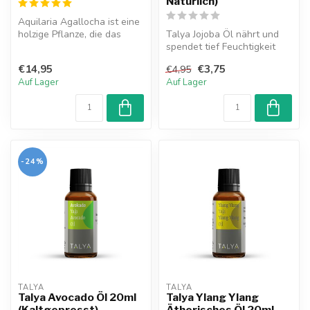
Natürlich)
Aquilaria Agallocha ist eine
holzige Pflanze, die das
Talya Jojoba Öl nährt und
Immunsystem stärkt, die Kö...
spendet tief Feuchtigkeit
aan Haut und Haar. Es
€14,95
€3,75
€4,95
hilft,...
Auf Lager
Auf Lager
-24%
TALYA
TALYA
Talya Avocado Öl 20ml
Talya Ylang Ylang
(Kaltgepresst)
Ätherisches Öl 20ml