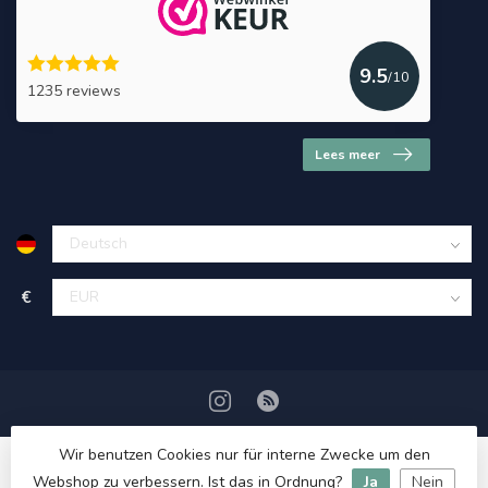
9.5
/10
1235 reviews
Lees meer
€
Wir benutzen Cookies nur für interne Zwecke um den
Webshop zu verbessern. Ist das in Ordnung?
Ja
Nein