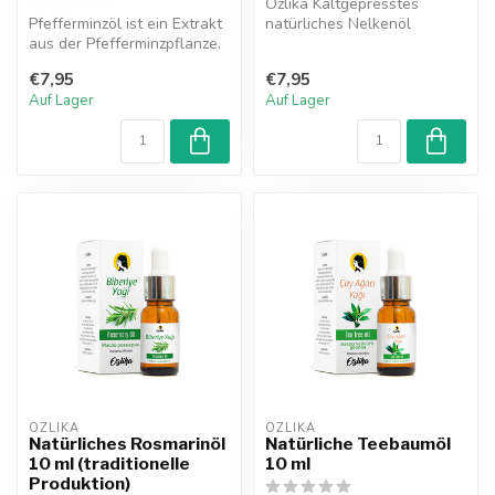
Özlika Kaltgepresstes
Pfefferminzöl ist ein Extrakt
natürliches Nelkenöl
aus der Pfefferminzpflanze.
zeichnet sich durch seine
Ozlika Pfefferminzöl s...
vielseitige...
€7,95
€7,95
Auf Lager
Auf Lager
OZLIKA
OZLIKA
Natürliches Rosmarinöl
Natürliche Teebaumöl
10 ml (traditionelle
10 ml
Produktion)