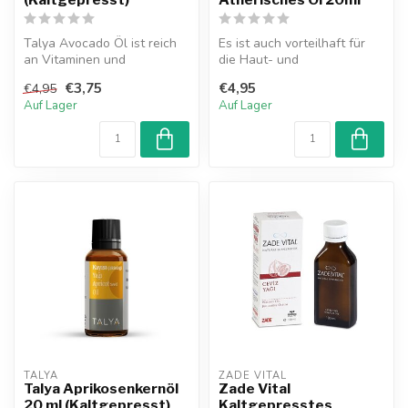
Talya Avocado Öl ist reich
Es ist auch vorteilhaft für
an Vitaminen und
die Haut- und
Nährstoffen, die Haut und
Haargesundheit, indem es
€3,75
€4,95
€4,95
Haare nähr...
das Erscheinu...
Auf Lager
Auf Lager
TALYA
ZADE VITAL
Talya Aprikosenkernöl
Zade Vital
20 ml (Kaltgepresst)
Kaltgepresstes