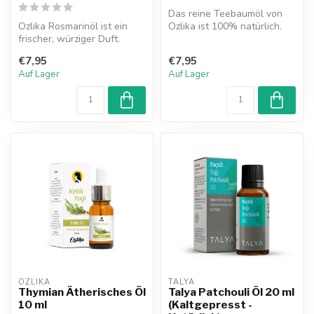
Das reine Teebaumöl von
Ozlika Rosmarinöl ist ein
Ozlika ist 100% natürlich.
frischer, würziger Duft.
Das Öl wird durch
Rosmarinöl ist ein
Dampfdestil...
€7,95
€7,95
ätherische...
Auf Lager
Auf Lager
OZLIKA
TALYA
Thymian Ätherisches Öl
Talya Patchouli Öl 20 ml
10 ml
(Kaltgepresst -