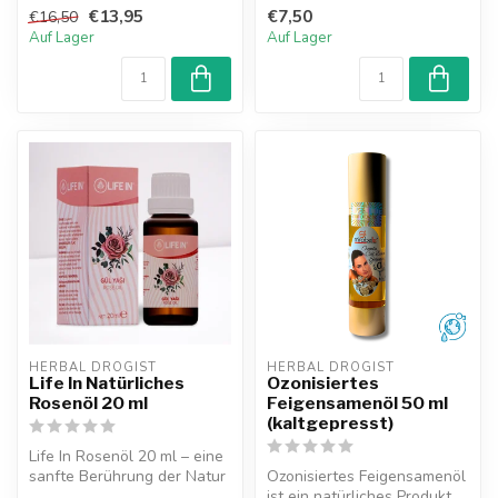
aus Nigella sativa Samen.
hervorrag...
€13,95
€7,50
€16,50
Natürl...
Auf Lager
Auf Lager
HERBAL DROGIST
HERBAL DROGIST
Life In Natürliches
Ozonisiertes
Rosenöl 20 ml
Feigensamenöl 50 ml
(kaltgepresst)
Life In Rosenöl 20 ml – eine
sanfte Berührung der Natur
Ozonisiertes Feigensamenöl
für Ihre Haut und Ihr in...
ist ein natürliches Produkt,