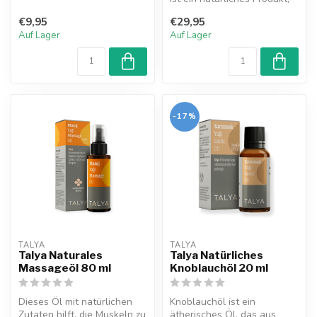
das die Gesundheit von H...
€9,95
€29,95
Auf Lager
Auf Lager
-17%
TALYA
TALYA
Talya Naturales
Talya Natürliches
Massageöl 80 ml
Knoblauchöl 20 ml
Dieses Öl mit natürlichen
Knoblauchöl ist ein
Zutaten hilft, die Muskeln zu
ätherisches Öl, das aus