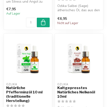
um Stress und Angst zu
reduzieren, nervöse
Ozlika Salbei (Sage)
€7,95
Spannungen...
ätherisches Öl, das aus den
Auf Lager
Blättern und Spitzen der
€6,95
Pflanz...
Nicht auf Lager
OZLIKA
OZLIKA
Natürliche
Kaltgepresstes
Pfefferminzöl 10 ml
Natürliches Nelkenöl
(traditionelle
10ml
Herstellung)