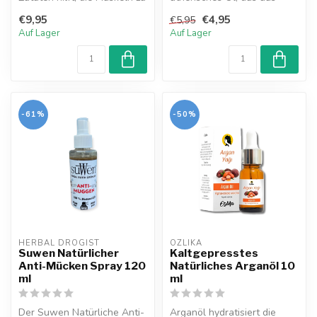
entspannen und die Haut ...
Knoblauch gewonnen wird.
€9,95
€4,95
€5,95
Knoblauchöl...
Auf Lager
Auf Lager
-61%
-50%
HERBAL DROGIST
OZLIKA
Suwen Natürlicher
Kaltgepresstes
Anti-Mücken Spray 120
Natürliches Arganöl 10
ml
ml
Der Suwen Natürliche Anti-
Arganöl hydratisiert die