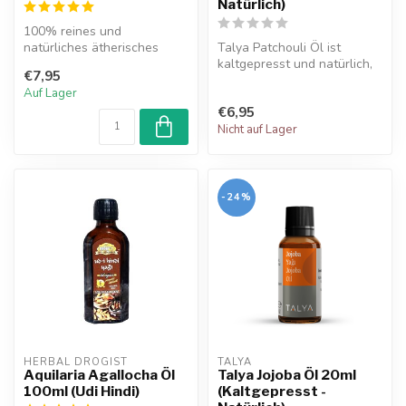
Natürlich)
100% reines und
natürliches ätherisches
Talya Patchouli Öl ist
Thymianöl. Dieses Kraut
kaltgepresst und natürlich,
€7,95
enthält von Natu...
bekannt für seine
Auf Lager
verjüngende...
€6,95
Nicht auf Lager
-24%
HERBAL DROGIST
TALYA
Aquilaria Agallocha Öl
Talya Jojoba Öl 20ml
100ml (Udi Hindi)
(Kaltgepresst -