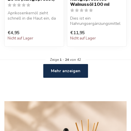
Walnussöl 100 ml
Aprikosenkernöl zieht
schnell in die Haut ein, da
Dies ist ein
es eine leichte Textur hat.
Nahrungsergänzungsmittel
Es...
mit kaltgepresstem
€4,95
€11,95
Walnussöl. Walnussöl is...
Nicht auf Lager
Nicht auf Lager
Zeige
1
-
24
von 42
Mehr anzeigen