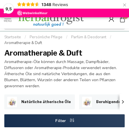
×
g
Kostenloser DE-Versand ab Mindestbestellwert |
Minimum sip
1348
Reviews
9.5
Schnell geliefert
Hızlı teslim
9,5
0
MENU
Startseite
/
Persönliche Pflege
/
Parfüm & Deodorant
/
Aromatherapie & Duft
Aromatherapie & Duft
Aromatherapie-Öle können durch Massage, Dampfbäder,
Diffusoren oder Aromatherapie-Produkte verwendet werden.
Ätherische Öle sind natürliche Verbindungen, die aus den
Blumen, Blättern, Wurzeln oder anderen Teilen von Pflanzen
gewonnen werden.
Natürliche ätherische Öle
Beruhigende Öle
Filter