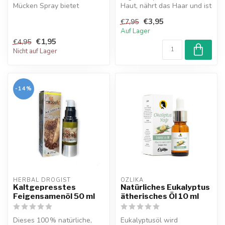
Mücken Spray bietet
Haut, nährt das Haar und ist
effektiven Schutz gegen
reich an Nährstoffen wie g...
€3,95
€7,95
Mücken und...
Auf Lager
€1,95
€4,95
Nicht auf Lager
-14%
HERBAL DROGIST
OZLIKA
Kaltgepresstes
Natürliches Eukalyptus
Feigensamenöl 50 ml
ätherisches Öl 10 ml
Dieses 100 % natürliche,
Eukalyptusöl wird