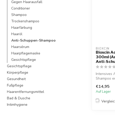
Gegen Haarausfall
Conditioner
Shampoo
Trockenshampoo
Haarfärbung
Haaröl
Anti-Schuppen-Shampoo
Haarsérum
BIOXCIN
Bioxcin 
Haarpflegemaske
300ml (An
Gesichtspflege
Anti-Sch
Gesichtspflege
Körperpflege
Intensives
Shampoo ent
Gesundheit
Salicylsäure 
Fußpflege
€14,95
Haarentfernungsmittel
Auf Lager
Bad & Dusche
Verglei
Intimhygiene