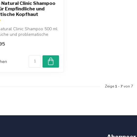
 Natural Clinic Shampoo
Für Empfindliche und
tische Kopfhaut
atural Clinic Shampoo 500 ml
liche und problematische
95
chen
Zeige
1
-
7
von 7
Abonneer 