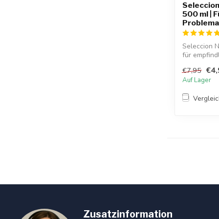
Seleccion
500 ml | 
Problema
Seleccion N
für empfind
Kopf...
€4,
€7,95
Auf Lager
Verglei
Zusatzinformation