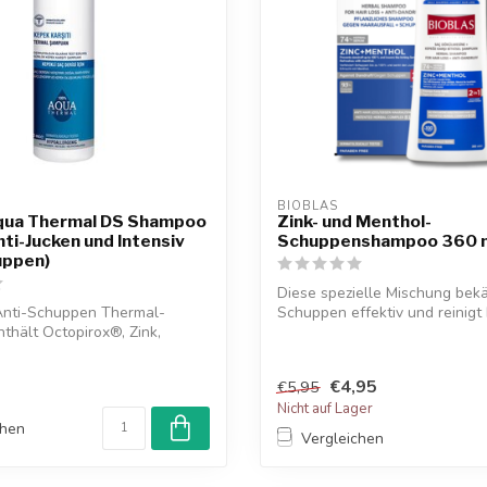
BIOBLAS
Aqua Thermal DS Shampoo
Zink- und Menthol-
ti-Jucken und Intensiv
Schuppenshampoo 360 
uppen)
Diese spezielle Mischung bek
 Anti-Schuppen Thermal-
Schuppen effektiv und reinigt 
hält Octopirox®, Zink,
und Ihr...
...
€4,95
€5,95
Nicht auf Lager
chen
Vergleichen