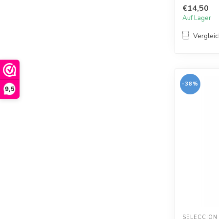
€14,50
Auf Lager
Verglei
-38%
9,5
SELECCION