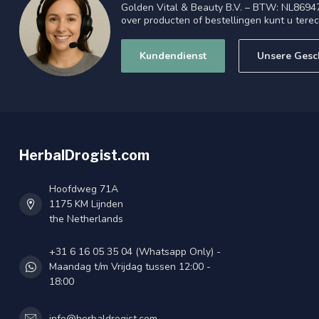
Golden Vital & Beauty B.V. – BTW: NL8694
over producten of bestellingen kunt u tere
Kundendienst
Unsere Gesc
HerbalDrogist.com
Hoofdweg 71A
1175 KM Lijnden
the Netherlands
+31 6 16 05 35 04 (Whatsapp Only) -
Maandag t/m Vrijdag tussen 12:00 -
18:00
info@herbaldrogist.com