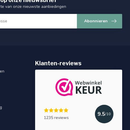
ogte van onze nieuwste aanbiedingen
Abonnieren
Klanten-reviews
gen
ng
9.5
/10
1235 reviews