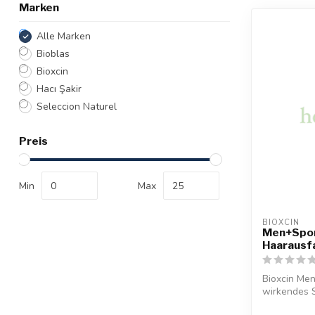
Marken
Alle Marken
Bioblas
Bioxcin
Hacı Şakir
Seleccion Naturel
Preis
Min
Max
BIOXCIN
Men+Spor
Haarausf
Bioxcin Men
wirkendes S
Carnitin...