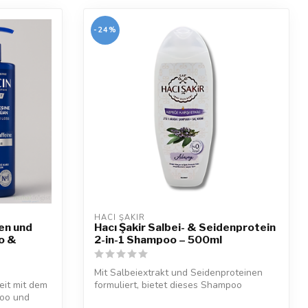
-24%
HACI ŞAKIR
en und
Hacı Şakir Salbei- & Seidenprotein
o &
2-in-1 Shampoo – 500ml
Mit Salbeiextrakt und Seidenproteinen
eit mit dem
formuliert, bietet dieses Shampoo
poo und
wirksame...