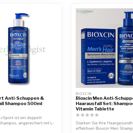
BIOXCIN
t Anti-Schuppen &
Bioxcin Men Anti-Schupp
all Shampoo 500ml
Haarausfall Set: Shampo
Vitamin Tablette
+Sport ist ein doppelt
hampoo, angereichert mit L-
Stärken Sie Ihre Haargesundh
effektiven Bioxcin Men Sham