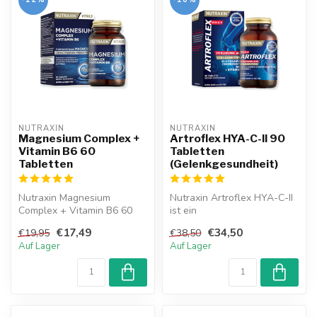
NUTRAXIN  
NUTRAXIN  
Magnesium Complex +
Artroflex HYA-C-II 90
Vitamin B6 60
Tabletten
Tabletten
(Gelenkgesundheit)
Nutraxin Magnesium
Nutraxin Artroflex HYA-C-II
Complex + Vitamin B6 60
ist ein
Tabletten mit 125 mg
Nahrungsergänzungsmittel,
€17,49
€34,50
€19,95
€38,50
Magnesium und 10...
das entwickelt wur...
Auf Lager
Auf Lager