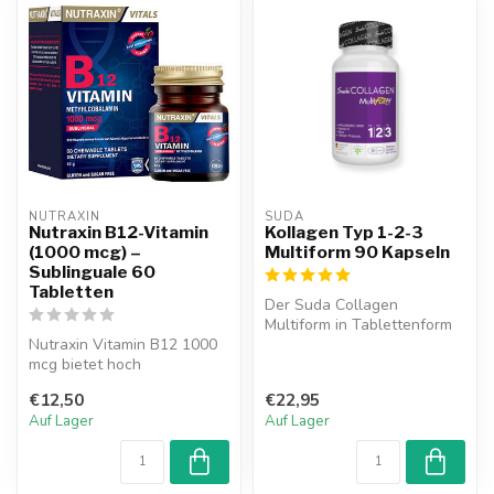
NUTRAXIN  
SUDA  
Nutraxin B12-Vitamin
Kollagen Typ 1-2-3
(1000 mcg) –
Multiform 90 Kapseln
Sublinguale 60
Tabletten
Der Suda Collagen
Multiform in Tablettenform
Nutraxin Vitamin B12 1000
enthält Kollagen und
mcg bietet hoch
probiotische M...
bioverfügbares
€12,50
€22,95
Methylcobalamin in Form...
Auf Lager
Auf Lager