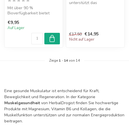
unterstützt das
Mit über 90 %
Immunsystem und den
Bioverfügbarkeit bietet
Energiestoffwechsel mit...
Mediniti AdvanceMax
€9,95
Liposomales Magnesium ...
Auf Lager
€14,95
€17,50
Nicht auf Lager
Zeige
1
-
14
von 14
Eine gesunde Muskulatur ist entscheidend für Kraft,
Beweglichkeit und Regeneration. In der Kategorie
Muskelgesundheit
von HerbalDrogist finden Sie hochwertige
Produkte mit Magnesium, Vitamin B6 und Kollagen, die die
Muskelfunktion unterstützen und zur normalen Energieproduktion
beitragen.