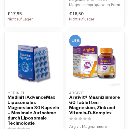
Magnesiumpräparat in Form
von ATA-Mg
€17,95
€16,50
(Magnesiumacetyltaurat...
Nicht auf Lager
Nicht auf Lager
-15%
MEDINITI
ARGIVIT
Mediniti AdvanceMax
Argivit® Magnizinmore
Liposomales
60 Tabletten –
Magnesium 30 Kapseln
Magnesium, Zink und
– Maximale Aufnahme
Vitamin-D-Komplex
durch Liposomale
Technologie
Argivit Magnizinmore