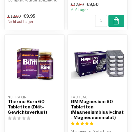
Complex wurde speziell für
kraftvolle
€9,50
€12,50
Menschen mit
Magnesiumverbindung...
Auf Lager
Schlafproblemen en...
€9,95
€12,50
Nicht auf Lager
NUTRAXIN  
TAB ILAC
Thermo Burn 60
GM Magnesium 60
Tabletten (Diät-
Tabletten
Gewichtsverlust)
(Magnesiumbisglycinat
- Magneseummalat)
Magnimore GM ist ein