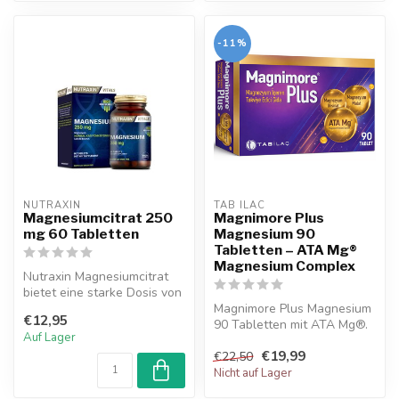
-11%
NUTRAXIN  
TAB ILAC
Magnesiumcitrat 250
Magnimore Plus
mg 60 Tabletten
Magnesium 90
Tabletten – ATA Mg®
Magnesium Complex
Nutraxin Magnesiumcitrat
bietet eine starke Dosis von
250 mg Magnesium pro
Magnimore Plus Magnesium
€12,95
Table...
90 Tabletten mit ATA Mg®.
Auf Lager
Hoch bioverfügbares
€19,99
Magnesium...
€22,50
Nicht auf Lager