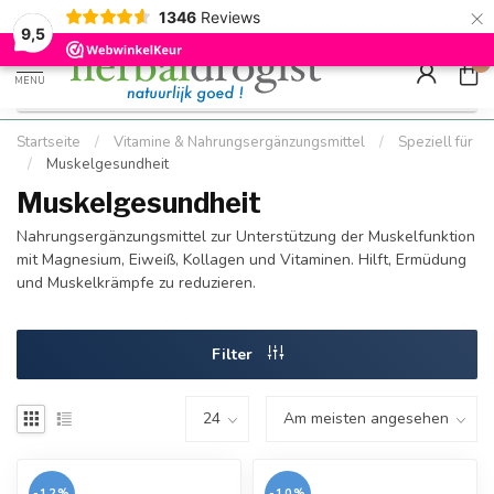
×
g
Kostenloser DE-Versand ab Mindestbestellwert |
Minimum sip
1346
Reviews
9.5
Schnell geliefert
Hızlı teslim
9,5
0
MENU
Startseite
/
Vitamine & Nahrungsergänzungsmittel
/
Speziell für
/
Muskelgesundheit
Muskelgesundheit
Nahrungsergänzungsmittel zur Unterstützung der Muskelfunktion
mit Magnesium, Eiweiß, Kollagen und Vitaminen. Hilft, Ermüdung
und Muskelkrämpfe zu reduzieren.
Filter
-12%
-10%