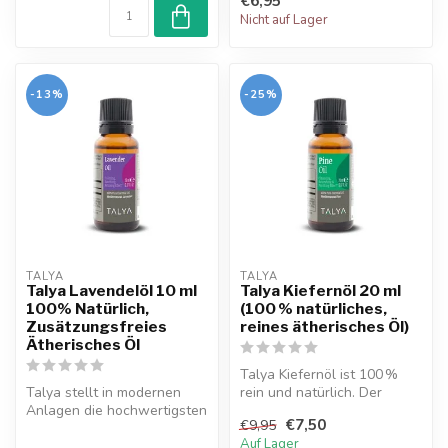
€6,95
Nicht auf Lager
-13%
-25%
TALYA
TALYA
Talya Lavendelöl 10 ml
Talya Kiefernöl 20 ml
100% Natürlich,
(100 % natürliches,
Zusätzungsfreies
reines ätherisches Öl)
Ätherisches Öl
Talya Kiefernöl ist 100 %
Talya stellt in modernen
rein und natürlich. Der
Anlagen die hochwertigsten
frische, holzige Duft wirkt
€7,50
€9,95
Lavendelöle aus der
wo...
Auf Lager
Mittelme...