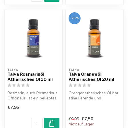
-25%
TALYA
TALYA
Talya Rosmarinöl
Talya Orangeöl
Atherisches Öl 10 ml
Ätherisches Öl 20 ml
Rosmarin, auch Rosmarinus
Orangenetherisches Öl hat
Officinalis, ist ein beliebtes
stimulierende und
mediterranes Kraut. Die...
reinigende Eigenschaften,
€7,95
was es ide...
€7,50
€9,95
Nicht auf Lager