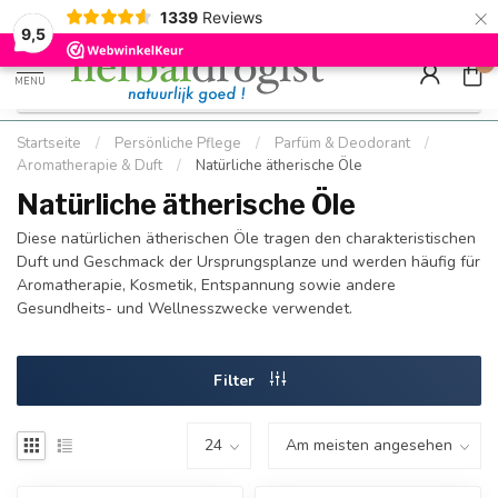
×
g
Kostenloser DE-Versand ab Mindestbestellwert |
Minimum sip
1339
Reviews
9.5
Schnell geliefert
Hızlı teslim
9,5
0
MENU
Startseite
/
Persönliche Pflege
/
Parfüm & Deodorant
/
Aromatherapie & Duft
/
Natürliche ätherische Öle
Natürliche ätherische Öle
Diese natürlichen ätherischen Öle tragen den charakteristischen
Duft und Geschmack der Ursprungsplanze und werden häufig für
Aromatherapie, Kosmetik, Entspannung sowie andere
Gesundheits- und Wellnesszwecke verwendet.
Filter