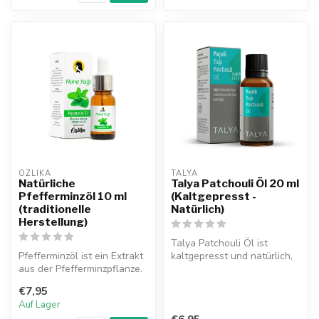
OZLIKA
TALYA
Natürliche
Talya Patchouli Öl 20 ml
Pfefferminzöl 10 ml
(Kaltgepresst -
(traditionelle
Natürlich)
Herstellung)
Talya Patchouli Öl ist
Pfefferminzöl ist ein Extrakt
kaltgepresst und natürlich,
aus der Pfefferminzpflanze.
bekannt für seine
Ozlika Pfefferminzöl s...
verjüngende...
€7,95
Auf Lager