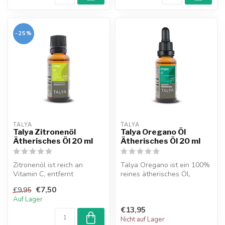
-25%
TALYA
TALYA
Talya Zitronenöl
Talya Oregano Öl
Ätherisches Öl 20 ml
Ätherisches Öl 20 ml
Zitronenöl ist reich an
Talya Oregano ist ein 100%
Vitamin C, entfernt
reines ätherisches Öl,
abgestorbene Hautzellen,
bekannt für seine
€7,50
€9,95
lindert Str...
antibakterie...
Auf Lager
€13,95
Nicht auf Lager