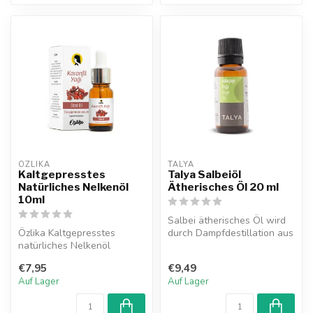
OZLIKA
TALYA
Kaltgepresstes
Talya Salbeiöl
Natürliches Nelkenöl
Ätherisches Öl 20 ml
10ml
Salbei ätherisches Öl wird
Özlika Kaltgepresstes
durch Dampfdestillation aus
natürliches Nelkenöl
den Blättern der Pflanze ...
zeichnet sich durch seine
€7,95
€9,49
vielseitige...
Auf Lager
Auf Lager