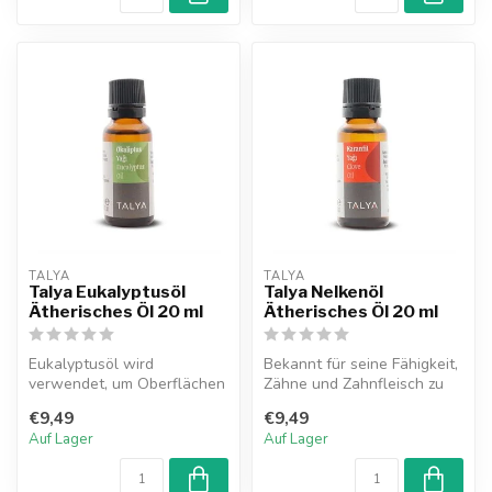
TALYA
TALYA
Talya Eukalyptusöl
Talya Nelkenöl
Ätherisches Öl 20 ml
Ätherisches Öl 20 ml
Eukalyptusöl wird
Bekannt für seine Fähigkeit,
verwendet, um Oberflächen
Zähne und Zahnfleisch zu
und die Luft zu reinigen und
reinigen, ist ätherisches ...
€9,49
€9,49
kann da...
Auf Lager
Auf Lager