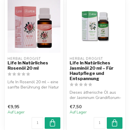
HERBAL DROGIST
HERBAL DROGIST
Life In Natürliches
Life In Natürliches
Rosenöl 20 ml
Jasminöl 20 ml – Für
Hautpflege und
Entspannung
Life In Rosenöl 20 ml – eine
sanfte Berührung der Natur
für Ihre Haut und Ihr in...
Dieses ätherische Öl aus
der Jasminum Grandiflorum-
Pflanze eignet sich
€9,95
€7,50
hervorrag...
Auf Lager
Auf Lager