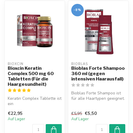
-8%
BIOXCIN
BIOBLAS
Bioxcin Keratin
Bioblas Forte Shampoo
Complex 500 mg 60
360 ml (gegen
Tabletten (Für die
intensiven Haarausfall)
Haargesundheit)
Bioblas Forte Shampoo ist
Keratin Complex Tablette ist
für alle Haartypen geeignet.
ein
Es nährt das Haar und die...
Nahrungsergänzungsmittel,
€22,95
€5,50
€5,95
das Komponenten wie A...
Auf Lager
Auf Lager