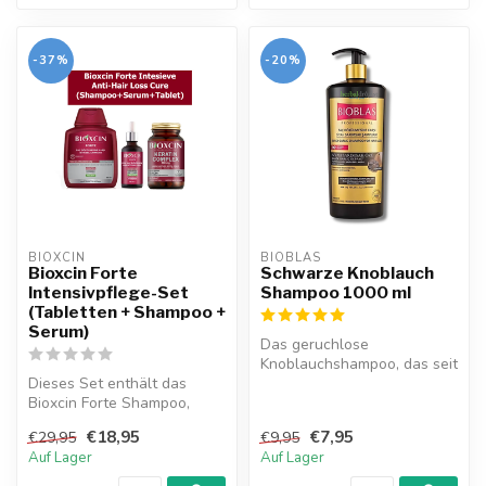
-37%
-20%
BIOXCIN
BIOBLAS
Bioxcin Forte
Schwarze Knoblauch
Intensivpflege-Set
Shampoo 1000 ml
(Tabletten + Shampoo +
Serum)
Das geruchlose
Knoblauchshampoo, das seit
Dieses Set enthält das
vielen Jahren entwickelt
Bioxcin Forte Shampoo,
wurde, wird a...
Serum und Tabletten mit
€18,95
€7,95
€29,95
€9,95
einer vers...
Auf Lager
Auf Lager