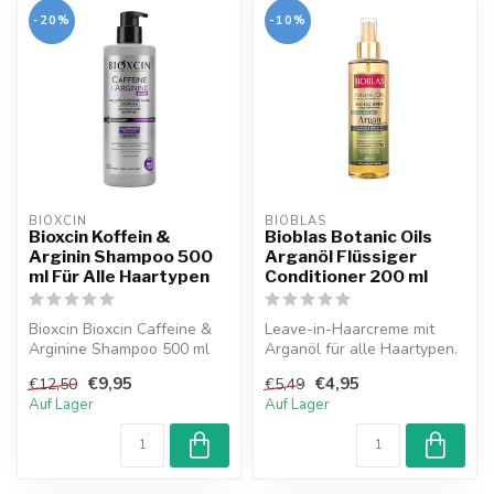
-20%
-10%
BIOXCIN
BIOBLAS
Bioxcin Koffein &
Bioblas Botanic Oils
Arginin Shampoo 500
Arganöl Flüssiger
ml Für Alle Haartypen
Conditioner 200 ml
Bioxcin Bioxcin Caffeine &
Leave-in-Haarcreme mit
Arginine Shampoo 500 ml
Arganöl für alle Haartypen.
mit BioComplex B11®,
Repariert die Haarstruktur,
€9,95
€4,95
€12,50
€5,49
Koffein,...
v...
Auf Lager
Auf Lager