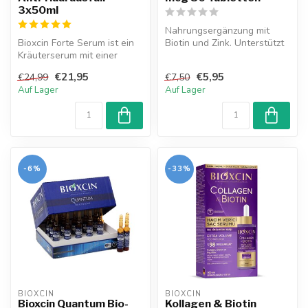
3x50ml
Nahrungsergänzung mit
Bioxcin Forte Serum ist ein
Biotin und Zink. Unterstützt
Kräuterserum mit einer
Haare, Haut und Nägel.
verstärkten Formel für
Täglic...
€21,95
€5,95
€24,99
€7,50
Mensch...
Auf Lager
Auf Lager
-6%
-33%
BIOXCIN
BIOXCIN
Bioxcin Quantum Bio-
Kollagen & Biotin