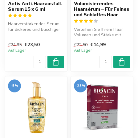
Activ Anti-Haarausfall-
Volumisierendes
Serum 15 x 6 ml
Haarsérum – Für Feines
und Schlaffes Haar
Haarverstärkendes Serum
für dickeres und buschiger
Verleihen Sie Ihrem Haar
aussehendes Haar. Mit Bio-
Volumen und Stärke mit
Akt...
dem Bioxcin Kollagen &
€23,50
€14,99
€24,95
€22,50
Biotin Vo...
Auf Lager
Auf Lager
-5%
-23%