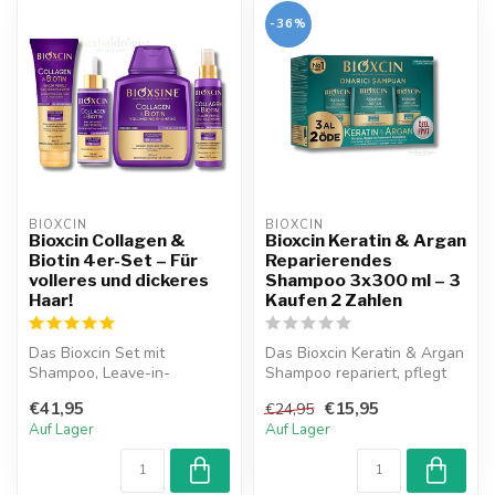
-36%
BIOXCIN
BIOXCIN
Bioxcin Collagen &
Bioxcin Keratin & Argan
Biotin 4er-Set – Für
Reparierendes
volleres und dickeres
Shampoo 3x300 ml – 3
Haar!
Kaufen 2 Zahlen
Das Bioxcin Set mit
Das Bioxcin Keratin & Argan
Shampoo, Leave-in-
Shampoo repariert, pflegt
Conditioner, Pflegecreme
und spendet Feuchtigkeit
€41,95
€15,95
€24,95
und Serum stärkt ...
m...
Auf Lager
Auf Lager