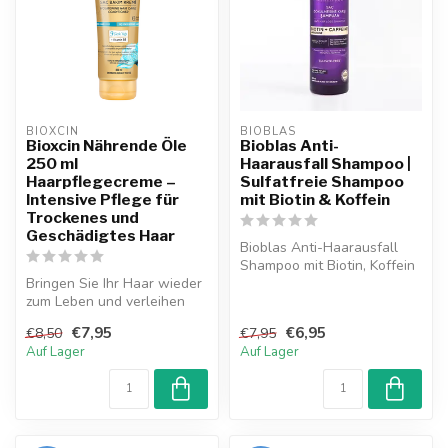
BIOXCIN
BIOBLAS
Bioxcin Nährende Öle
Bioblas Anti-
250 ml
Haarausfall Shampoo |
Haarpflegecreme –
Sulfatfreie Shampoo
Intensive Pflege für
mit Biotin & Koffein
Trockenes und
Geschädigtes Haar
Bioblas Anti-Haarausfall
Shampoo mit Biotin, Koffein
Bringen Sie Ihr Haar wieder
und Arginin stärkt die Haar...
zum Leben und verleihen
Sie ihm einen gesunden
€7,95
€6,95
€8,50
€7,95
Glanz...
Auf Lager
Auf Lager