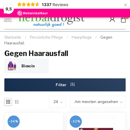
×
g
Kostenloser DE-Versand ab Mindestbestellwert |
Minimum sip
1337
Reviews
9.5
Schnell geliefert
Hızlı teslim
9,5
0
MENU
Startseite
/
Persönliche Pflege
/
Haarpflege
/
Gegen
Haarausfall
Gegen Haarausfall
Bioxcin
Filter
-34%
-32%