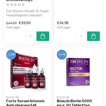
Das Bioxcin Keratin & Argan
Haarpflegeset reduziert
Haarausfall, stärkt und
€39,50
€34,95
€44,50
pfle...
Auf Lager
Auf Lager
-12%
-21%
BIOXCIN
BIOXCIN
Forte Serum Intensiv
Bioxcin Biotin 5000
Anti-Haarausfall
mcg 30 Tabletten