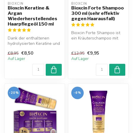
BIOXCIN
BIOXCIN
Bioxcin Keratine &
Bioxcin Forte Shampoo
Argan
300 ml (sehr effektiv
Wiederherstellendes
gegen Haarausfall)
Haarpflegeöl 150 ml
Bioxcin Forte Shampoo ist
Dank der enthaltenen
ein Kräuterschampoo mit
hydrolysierten Keratine und
einer verstärkten Formel für
Arganöl nährt, repariert und
M...
€8,50
€9,95
€8,95
€12,95
hy...
Auf Lager
Auf Lager
-20%
-6%