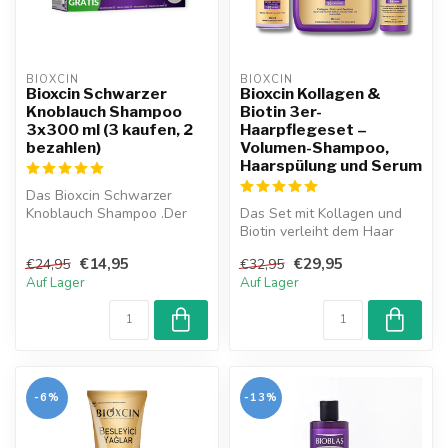
BIOXCIN
BIOXCIN
Bioxcin Schwarzer
Bioxcin Kollagen &
Knoblauch Shampoo
Biotin 3er-
3x300 ml (3 kaufen, 2
Haarpflegeset –
bezahlen)
Volumen-Shampoo,
Haarspülung und Serum
Das Bioxcin Schwarzer
Knoblauch Shampoo .Der
Das Set mit Kollagen und
enthaltene 100 %
Biotin verleiht dem Haar
Schwarzer Knoblauc...
Volumen, Glanz und Stärke
€14,95
€29,95
€24,95
€32,95
– mi...
Auf Lager
Auf Lager
-6%
-13%