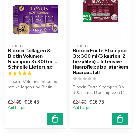
BIOXCIN
BIOXCIN
Bioxcin Collagen &
Bioxcin Forte Shampoo
Biotin Volumen
3 x 300 ml (3 kaufen, 2
Shampoo 3x300 ml –
bezahlen) – Intensive
Schnelle Lieferung
Haarpflege bei starkem
Haarausfall
Bioxcin Volumen-Shampoo
mit Kollagen und Biotin.
Bioxcin Forte Shampoo 3 x
Originalprodukt mit
300 ml mit Biocomplex B11
Garantie, s...
unterstützt die Pflege von
€16,45
€16,75
€24,95
€24,50
z...
Auf Lager
Auf Lager