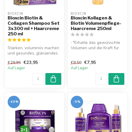
BIOXCIN
BIOXCIN
Bioxcin Biotin &
Bioxcin Kollagen &
Collagen Shampoo Set
Biotin Volumenpflege-
3x300 ml + Haarcreme
Haarcreme 250ml
250 ml
: "Erhalte das gewünschte
Stärken, voluminös machen
Volumen und die Kraft für
und gesundes, glänzendes
dein Haar mit der Bioxcin
Haar pflegen mit Bioxcin
Ko...
€23,95
€7,95
€29,95
€8,50
Biot...
Auf Lager
Auf Lager
-40%
-9%