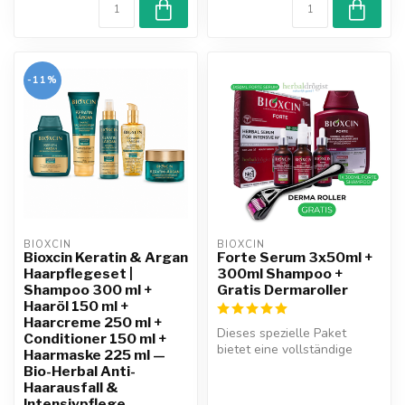
-11%
BIOXCIN
BIOXCIN
Bioxcin Keratin & Argan
Forte Serum 3x50ml +
Haarpflegeset |
300ml Shampoo +
Shampoo 300 ml +
Gratis Dermaroller
Haaröl 150 ml +
Haarcreme 250 ml +
Dieses spezielle Paket
Conditioner 150 ml +
bietet eine vollständige
Haarmaske 225 ml —
Pflege-Routine gegen
Bio-Herbal Anti-
Haarausfall...
Haarausfall &
Intensivpflege