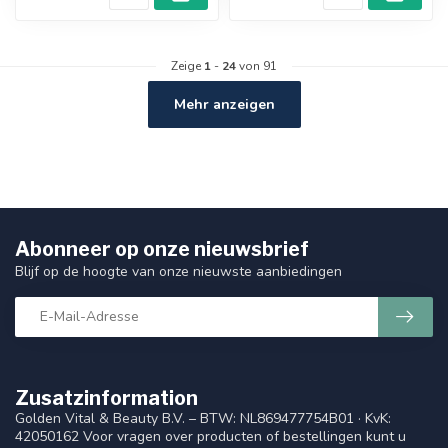
Zeige
1
-
24
von 91
Mehr anzeigen
Abonneer op onze nieuwsbrief
Blijf op de hoogte van onze nieuwste aanbiedingen
Zusatzinformation
Golden Vital & Beauty B.V. – BTW: NL869477754B01 · KvK:
42050162 Voor vragen over producten of bestellingen kunt u