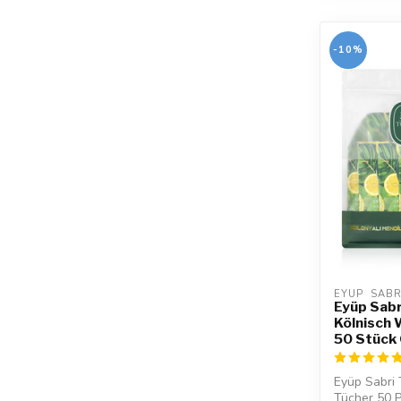
-10%
EYUP  SAB
Eyüp Sabr
Kölnisch
50 Stück
Eyüp Sabri
Tücher 50 P