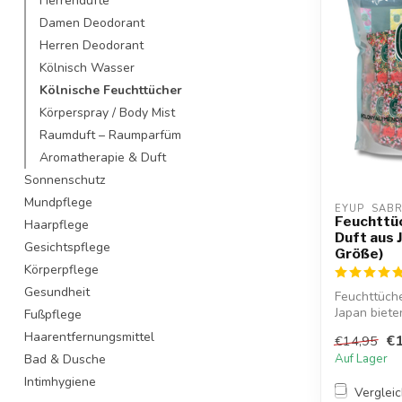
Herrendüfte
Damen Deodorant
Herren Deodorant
Kölnisch Wasser
Kölnische Feuchttücher
Körperspray / Body Mist
Raumduft – Raumparfüm
Aromatherapie & Duft
Sonnenschutz
Mundpflege
EYUP  SAB
Feuchttüc
Haarpflege
Duft aus 
Gesichtspflege
Größe)
Körperpflege
Gesundheit
Feuchttüche
Japan biet
Fußpflege
fasz...
Haarentfernungsmittel
€1
€14,95
Bad & Dusche
Auf Lager
Intimhygiene
Verglei