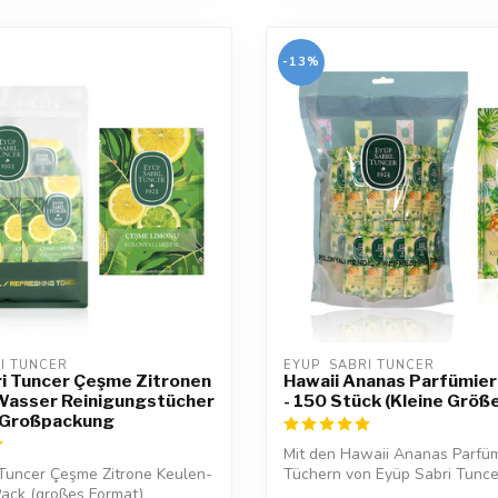
-13%
RI TUNCER
EYUP  SABRI TUNCER
i Tuncer Çeşme Zitronen
Hawaii Ananas Parfümier
 Wasser Reinigungstücher
- 150 Stück (Kleine Größ
 Großpackung
Mit den Hawaii Ananas Parfüm
 Tuncer Çeşme Zitrone Keulen-
Tüchern von Eyüp Sabri Tunce
ack (großes Format)
immer...