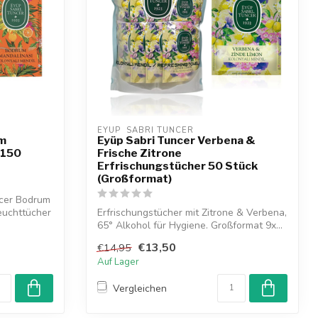
EYUP  SABRI TUNCER
um
Eyüp Sabri Tuncer Verbena &
 150
Frische Zitrone
Erfrischungstücher 50 Stück
(Großformat)
ncer Bodrum
euchttücher
Erfrischungstücher mit Zitrone & Verbena,
65° Alkohol für Hygiene. Großformat 9x...
€13,50
€14,95
Auf Lager
Vergleichen