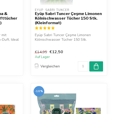
EYUP  SABRI TUNCER
na &
Eyüp Sabri Tuncer Çeşme Limonen
ufttücher
Kölnischwasser Tücher 150 Stk.
)
(Kleinformat)
 mit
Eyüp Sabri Tuncer Çeşme Limonen
Duft. Ideal
Kölnischwasser Tücher 150 Stk.
(Kleinformat)
Er...
€12,50
€14,95
Auf Lager
Vergleichen
-10%