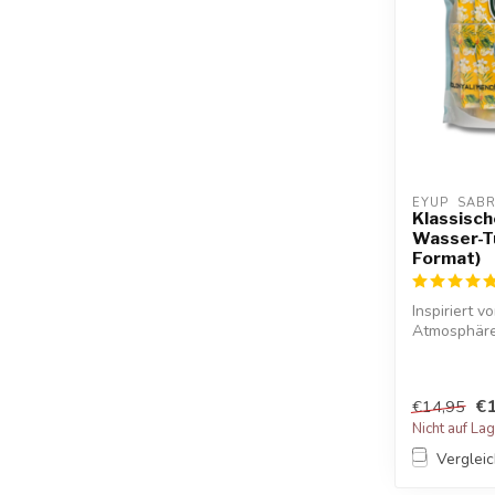
EYUP  SAB
Klassisch
Wasser-Tü
Format)
Inspiriert v
Atmosphäre 
€1
€14,95
Nicht auf La
Verglei