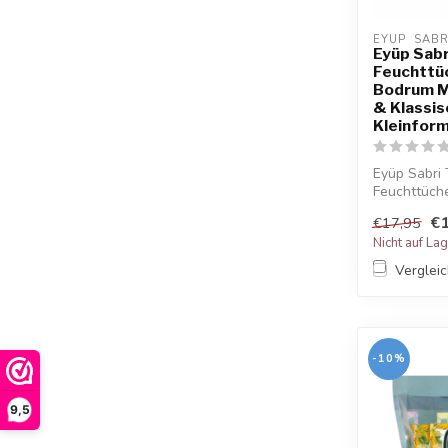
EYUP  SAB
Eyüp Sabr
Feuchttüc
Bodrum M
& Klassis
Kleinform
Eyüp Sabri
Feuchttüch
Mandarine, Ç
€1
€17,95
Nicht auf La
Verglei
-10%
9,5