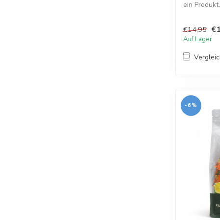
ein Produkt
Mandarinenp
€1
€14,95
Auf Lager
Verglei
-6%