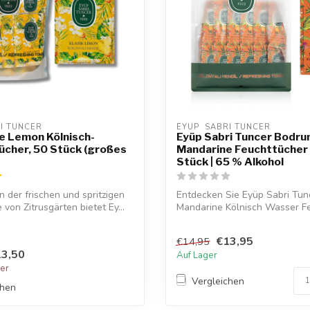
RI TUNCER
EYUP  SABRI TUNCER
e Lemon Kölnisch-
Eyüp Sabri Tuncer Bodr
cher, 50 Stück (großes
Mandarine Feuchttücher
Stück | 65 % Alkohol
on der frischen und spritzigen
Entdecken Sie Eyüp Sabri Tu
von Zitrusgärten bietet Ey...
Mandarine Kölnisch Wasser F
mi...
€13,95
€14,95
3,50
Auf Lager
ger
Vergleichen
chen