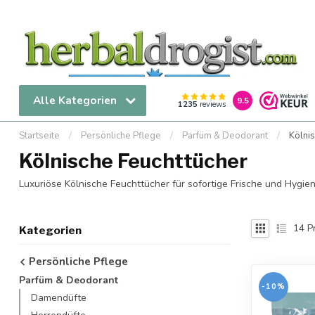
Alle Kategorien
9.5
1235
reviews
Startseite
/
Persönliche Pflege
/
Parfüm & Deodorant
/
Kölni
Kölnische Feuchttücher
Luxuriöse Kölnische Feuchttücher für sofortige Frische und Hygie
14
P
Kategorien
Persönliche Pflege
Parfüm & Deodorant
-10%
Damendüfte