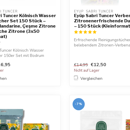
RI TUNCER
EYUP  SABRI TUNCER
i Tuncer Kölnisch Wasser
Eyüp Sabri Tuncer Verbe
her Set 150 Stück –
Zitronenerfrischende D
andarine, Çeşme Zitrone
– 150 Stück (Kleinformat
che Zitrone (3x50
at)
Erfrischende Reinigungstücher
belebendem Zitronen-Verbena-
 Tuncer Kölnisch Wasser
für un...
er 150er Set mit Bodrum
...
6,95
€12,50
€14,95
ger
Nicht auf Lager
chen
Vergleichen
-7%