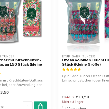
RI TUNCER
EYUP  SABRI TUNCER
her mit Kirschblüten-
Ozean Kolonien Feuchttü
Japan 150 Stück (kleine
Stück (Kleine Größe)
Eyüp Sabri Tuncer Ocean Duf
r mit Kirschblüten-Duft aus
Erfrischungstücher fügen Ihre
en bei jeder Anwendung den
einen fri...
3,50
€13,50
€14,95
Nicht auf Lager
chen
Vergleichen