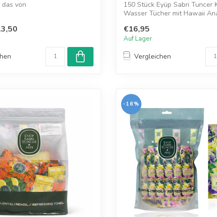
, das von
150 Stück Eyüp Sabri Tuncer 
lantagen i...
Wasser Tücher mit Hawaii An
Ozean und ...
3,50
€16,95
Auf Lager
chen
Vergleichen
-16%