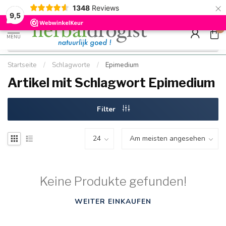
×
g
Kostenloser DE-Versand ab Mindestbestellwert |
Minimum sip
1348
Reviews
9.5
Schnell geliefert
Hızlı teslim
9,5
0
MENU
Startseite
/
Schlagworte
/
Epimedium
Artikel mit Schlagwort Epimedium
Filter
Keine Produkte gefunden!
WEITER EINKAUFEN