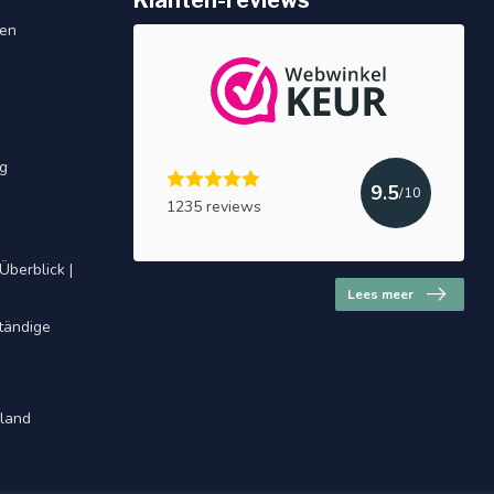
Klanten-reviews
gen
ng
9.5
/10
1235 reviews
Überblick |
Lees meer
ständige
hland