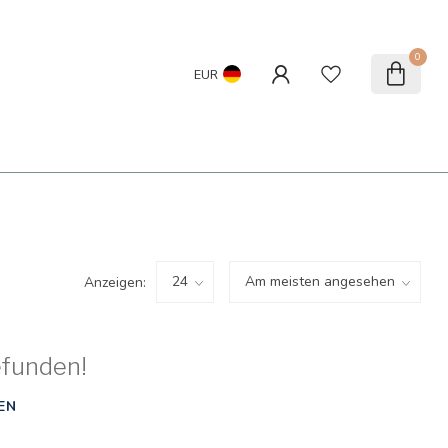
0
EUR
Anzeigen:
efunden!
EN