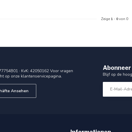
Zeige
1
-
0
von 0
Abonneer 
77754B01 · KvK: 42050162 Voor vragen
Blijf op de ho
cht op onze klantenservicepagina.
häfte Ansehen