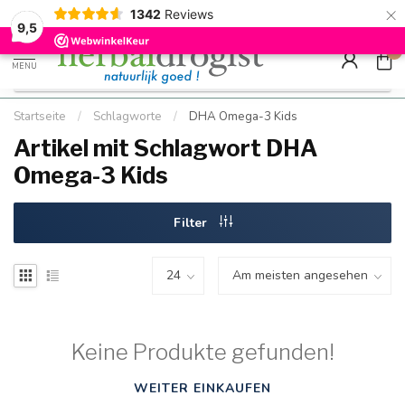
×
g
Kostenloser DE-Versand ab Mindestbestellwert |
Minimum sip
1342
Reviews
9.5
Schnell geliefert
Hızlı teslim
9,5
0
MENU
Startseite
/
Schlagworte
/
DHA Omega-3 Kids
Artikel mit Schlagwort DHA
Omega-3 Kids
Filter
Keine Produkte gefunden!
WEITER EINKAUFEN