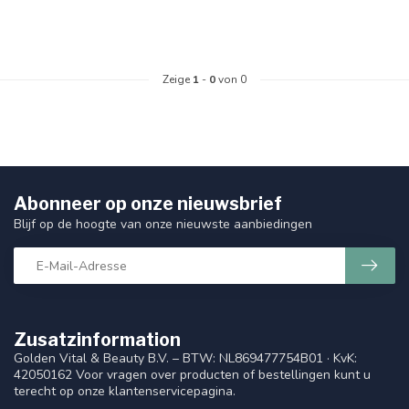
Zeige
1
-
0
von 0
Abonneer op onze nieuwsbrief
Blijf op de hoogte van onze nieuwste aanbiedingen
Zusatzinformation
Golden Vital & Beauty B.V. – BTW: NL869477754B01 · KvK:
42050162 Voor vragen over producten of bestellingen kunt u
terecht op onze klantenservicepagina.