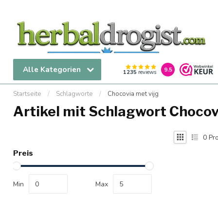
Alle Kategorien
9.5
1235
reviews
Startseite
/
Schlagworte
/
Chocovia met vijg
Artikel mit Schlagwort Chocov
0
Pro
Preis
Min
Max