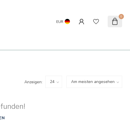
0
EUR
Anzeigen:
efunden!
EN