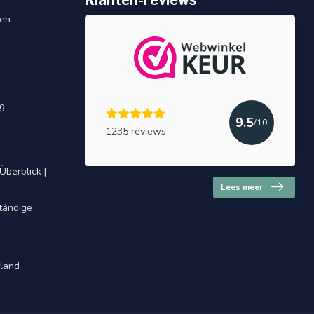
Klanten-reviews
gen
ng
9.5
/10
1235 reviews
Überblick |
Lees meer
ständige
hland