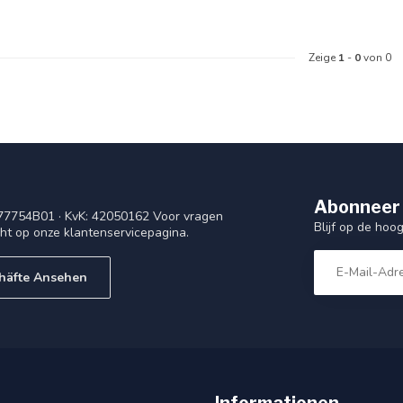
Zeige
1
-
0
von 0
Abonneer 
77754B01 · KvK: 42050162 Voor vragen
Blijf op de ho
cht op onze klantenservicepagina.
häfte Ansehen