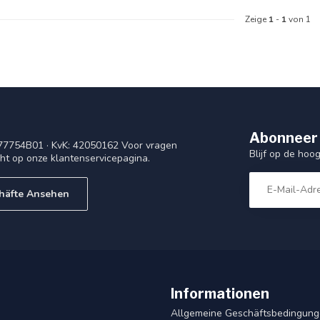
Zeige
1
-
1
von 1
Abonneer 
77754B01 · KvK: 42050162 Voor vragen
Blijf op de ho
cht op onze klantenservicepagina.
häfte Ansehen
Informationen
Allgemeine Geschäftsbedingun