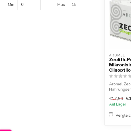
Min
Max
AROMEL
Zeolith-Pu
Mikronisie
Clinoptilo
Aromel Zeol
Nahrungserg
€1
€17,50
Auf Lager
Verglei