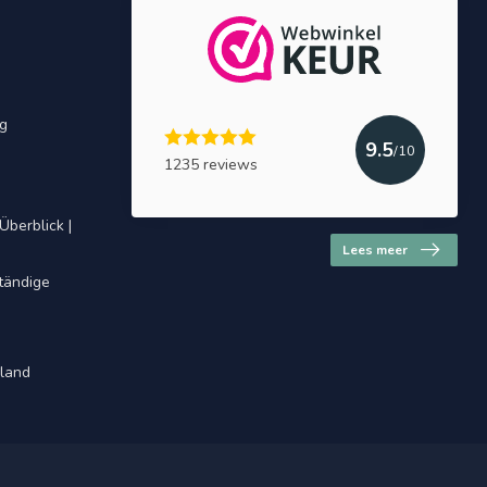
ng
9.5
/10
1235 reviews
Überblick |
Lees meer
ständige
hland