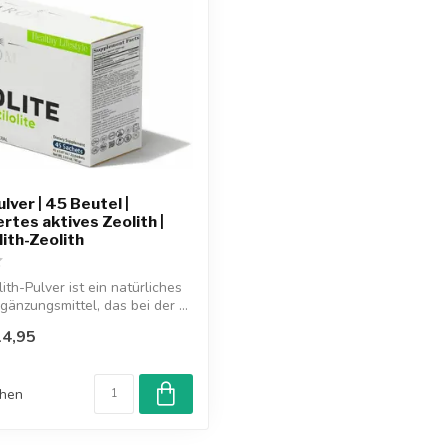
lver | 45 Beutel |
rtes aktives Zeolith |
lith-Zeolith
ith-Pulver ist ein natürliches
änzungsmittel, das bei der ...
4,95
chen