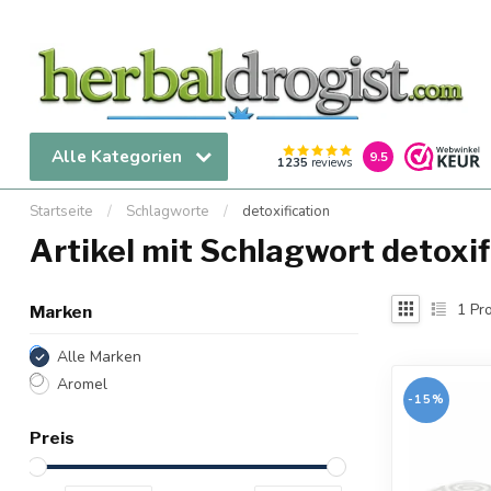
Alle Kategorien
9.5
1235
reviews
Startseite
/
Schlagworte
/
detoxification
Artikel mit Schlagwort detoxif
1
Pro
Marken
Alle Marken
Aromel
-15%
Preis