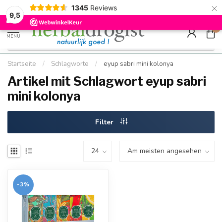
×
g
Kostenloser DE-Versand ab Mindestbestellwert |
Minimum sip
1345
Reviews
9.5
Schnell geliefert
Hızlı teslim
9,5
0
MENU
Startseite
/
Schlagworte
/
eyup sabri mini kolonya
Artikel mit Schlagwort eyup sabri
mini kolonya
Filter
-3%