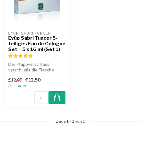
EYUP  SABRI TUNCER
Eyüp Sabri Tuncer 5-
teiliges Eau de Cologne
Set – 5 x 16 ml (Set 1)
Der Klappverschluss
verschließt die Flasche
hygienisch und sicher, aber
€12,50
€12,95
ein Nach...
Auf Lager
Zeige
1
-
1
von 1