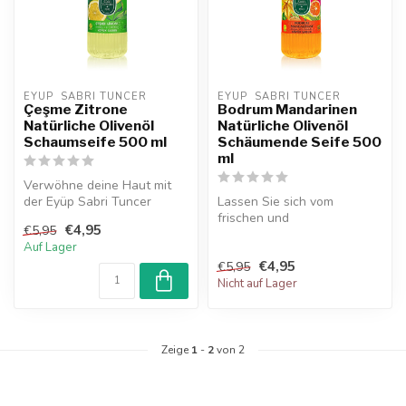
EYUP  SABRI TUNCER
EYUP  SABRI TUNCER
Çeşme Zitrone
Bodrum Mandarinen
Natürliche Olivenöl
Natürliche Olivenöl
Schaumseife 500 ml
Schäumende Seife 500
ml
Verwöhne deine Haut mit
der Eyüp Sabri Tuncer
Lassen Sie sich vom
Çeşme Zitrone Olivenöl
frischen und
€4,95
€5,95
Schaumseife...
energiegeladenen Duft der
Auf Lager
von Sonne verwöhnten ...
€4,95
€5,95
Nicht auf Lager
Zeige
1
-
2
von 2