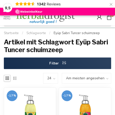
×
g
Kostenloser DE-Versand ab Mindestbestellwert |
Minimum sip
1342
Reviews
9.5
Schnell geliefert
Hızlı teslim
9,5
0
MENU
Startseite
/
Schlagworte
/
Eyüp Sabri Tuncer schuimzeep
Artikel mit Schlagwort Eyüp Sabri
Tuncer schuimzeep
Filter
-17%
-17%