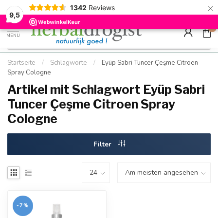
×
g
Kostenloser DE-Versand ab Mindestbestellwert |
Minimum sip
1342
Reviews
9.5
Schnell geliefert
Hızlı teslim
9,5
0
MENU
Startseite
/
Schlagworte
/
Eyüp Sabri Tuncer Çeşme Citroen
Spray Cologne
Artikel mit Schlagwort Eyüp Sabri
Tuncer Çeşme Citroen Spray
Cologne
Filter
-7%