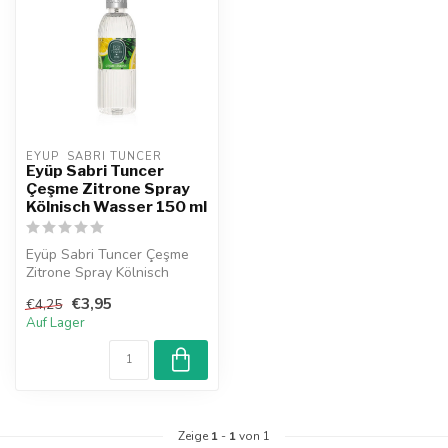
EYUP  SABRI TUNCER
Eyüp Sabri Tuncer
Çeşme Zitrone Spray
Kölnisch Wasser 150 ml
Eyüp Sabri Tuncer Çeşme
Zitrone Spray Kölnisch
Wasser 150 ml begeistert
€3,95
€4,25
mit eine...
Auf Lager
Zeige
1
-
1
von 1