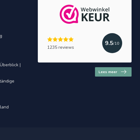
ng
9.5
/10
1235 reviews
Überblick |
Lees meer
ständige
hland