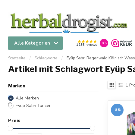
Alle Kategorien
9.5
1235
reviews
Startseite
/
Schlagworte
/
Eyüp Sabri Regenwald Kölnisch Wass
Artikel mit Schlagwort Eyüp 
1
Pro
Marken
Alle Marken
Eyup Sabri Tuncer
-8%
Preis