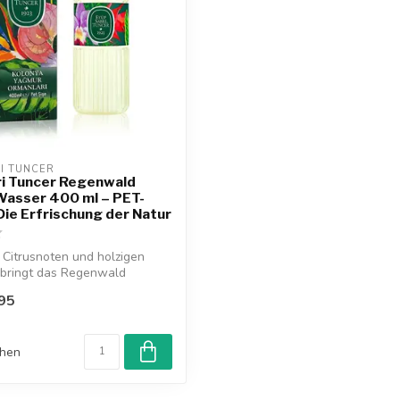
RI TUNCER
ri Tuncer Regenwald
Wasser 400 ml – PET-
 Die Erfrischung der Natur
n Citrusnoten und holzigen
 bringt das Regenwald
.
95
chen