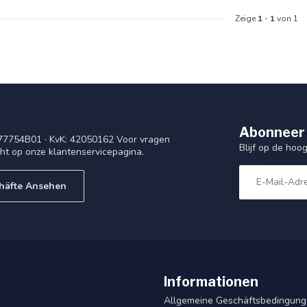
Zeige
1
-
1
von 1
Abonneer 
77754B01 · KvK: 42050162 Voor vragen
Blijf op de ho
cht op onze klantenservicepagina.
häfte Ansehen
Informationen
Allgemeine Geschäftsbedingun