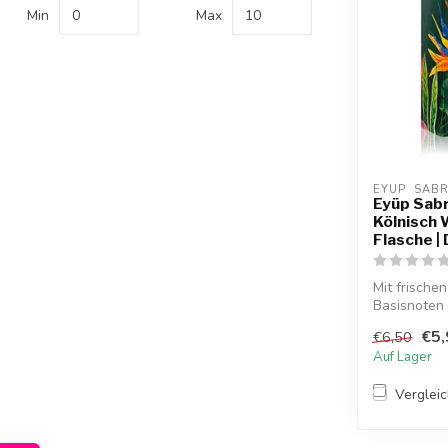
Min
Max
EYUP  SAB
Eyüp Sab
Kölnisch 
Flasche |
Mit frische
Basisnoten
Kölnisch W..
€5,
€6,50
Auf Lager
Verglei