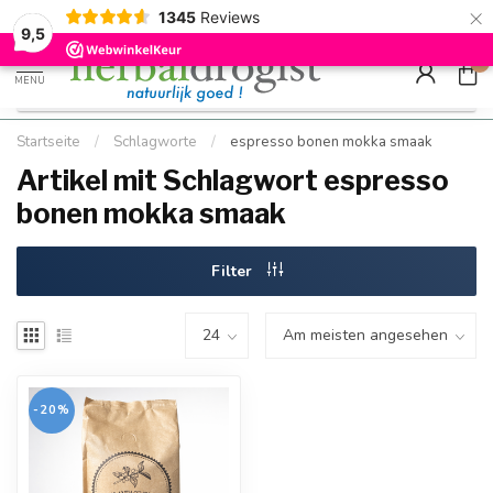
×
g
Kostenloser DE-Versand ab Mindestbestellwert |
Minimum sip
1345
Reviews
9.5
Schnell geliefert
Hızlı teslim
9,5
0
MENU
Startseite
/
Schlagworte
/
espresso bonen mokka smaak
Artikel mit Schlagwort espresso
bonen mokka smaak
Filter
-20%