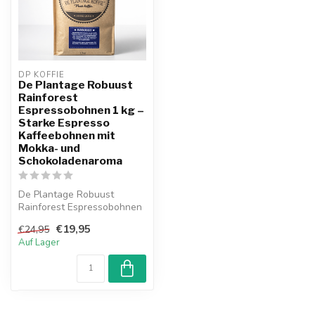
DP KOFFIE
De Plantage Robuust
Rainforest
Espressobohnen 1 kg –
Starke Espresso
Kaffeebohnen mit
Mokka- und
Schokoladenaroma
De Plantage Robuust
Rainforest Espressobohnen
1 kg. Starke
€19,95
€24,95
Espressobohnen mit Mo...
Auf Lager