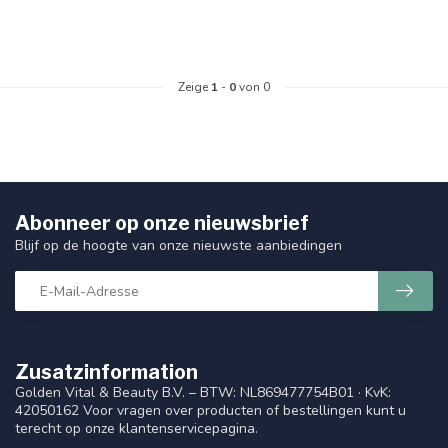
Zeige
1
-
0
von 0
Abonneer op onze nieuwsbrief
Blijf op de hoogte van onze nieuwste aanbiedingen
Zusatzinformation
Golden Vital & Beauty B.V. – BTW: NL869477754B01 · KvK:
42050162 Voor vragen over producten of bestellingen kunt u
terecht op onze klantenservicepagina.