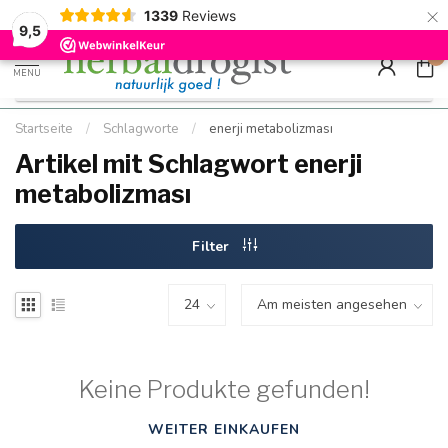
×
g
Kostenloser DE-Versand ab Mindestbestellwert |
Minimum sip
1339
Reviews
9.5
Schnell geliefert
Hızlı teslim
9,5
0
MENU
Startseite
/
Schlagworte
/
enerji metabolizması
Artikel mit Schlagwort enerji
metabolizması
Filter
Keine Produkte gefunden!
WEITER EINKAUFEN