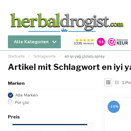
Alle Kategorien
9.5
1235
reviews
Startseite
/
Schlagworte
/
en iyi yağ çözücü sprey
Artikel mit Schlagwort en iyi 
1
Pro
Marken
Alle Marken
Por çöz
-16%
Preis