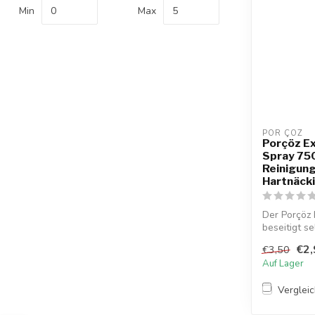
Min
Max
POR ÇÖZ
Porçöz Ex
Spray 750
Reinigun
Hartnäck
Der Porçöz 
beseitigt se
€2,
€3,50
Auf Lager
Verglei