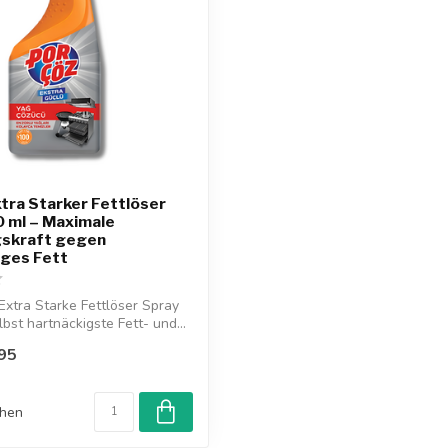
tra Starker Fettlöser
 ml – Maximale
gskraft gegen
iges Fett
Extra Starke Fettlöser Spray
lbst hartnäckigste Fett- und...
95
chen