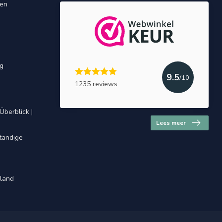
gen
ng
9.5
/10
1235 reviews
Überblick |
Lees meer
ständige
hland