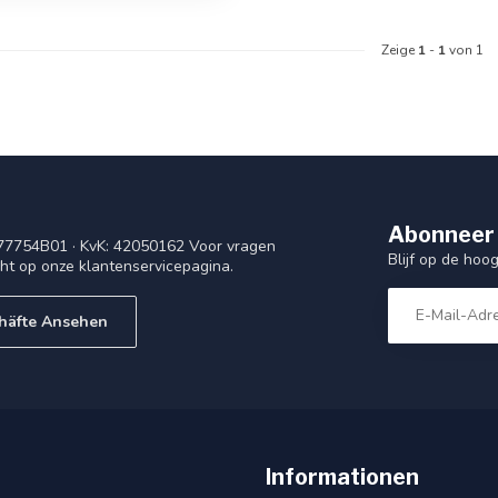
Zeige
1
-
1
von 1
Abonneer 
77754B01 · KvK: 42050162 Voor vragen
Blijf op de ho
cht op onze klantenservicepagina.
häfte Ansehen
Informationen