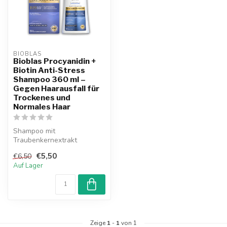
BIOBLAS
Bioblas Procyanidin +
Biotin Anti-Stress
Shampoo 360 ml –
Gegen Haarausfall für
Trockenes und
Normales Haar
Shampoo mit
Traubenkernextrakt
(Procyanidin) und Biotin zur
€5,50
€6,50
Reduzierung von Haar...
Auf Lager
Zeige
1
-
1
von 1