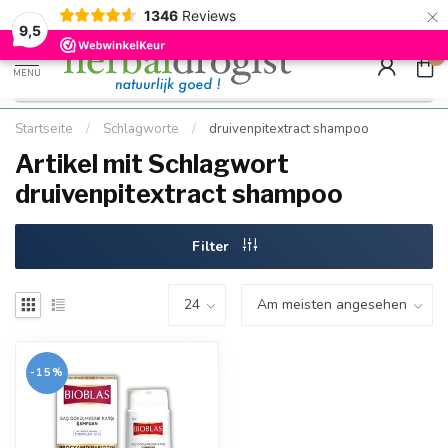
×
g
Kostenloser DE-Versand ab Mindestbestellwert |
Minimum sip
1346
Reviews
9.5
Schnell geliefert
Hızlı teslim
9,5
0
MENU
Startseite
/
Schlagworte
/
druivenpitextract shampoo
Artikel mit Schlagwort
druivenpitextract shampoo
Filter
-15%