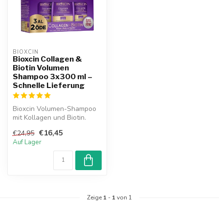
BIOXCIN
Bioxcin Collagen &
Biotin Volumen
Shampoo 3x300 ml –
Schnelle Lieferung
Bioxcin Volumen-Shampoo
mit Kollagen und Biotin.
Originalprodukt mit
€16,45
€24,95
Garantie, s...
Auf Lager
Zeige
1
-
1
von 1