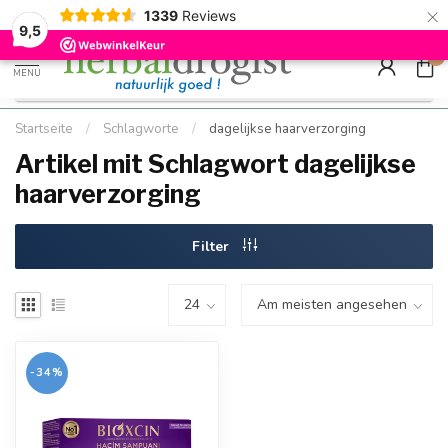
×
g
Kostenloser DE-Versand ab Mindestbestellwert |
Minimum sip
1339
Reviews
9.5
Schnell geliefert
Hızlı teslim
9,5
0
MENU
Startseite
/
Schlagworte
/
dagelijkse haarverzorging
Artikel mit Schlagwort dagelijkse
haarverzorging
Filter
-34%