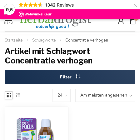
×
g
Kostenloser DE-Versand ab Mindestbestellwert |
Minimum sip
1342
Reviews
9.5
Schnell geliefert
Hızlı teslim
9,5
0
MENU
Startseite
/
Schlagworte
/
Concentratie verhogen
Artikel mit Schlagwort
Concentratie verhogen
Filter