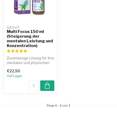
GROVIT
Multi Focus 150 ml
(Steigerung der
mentalen Leistung und
Konzentration)
Zuverlässige Lösung für Ihre
mentalen und physischen
Leistungen: Grovit Multi Fo...
€22,50
Auf Lager
Zeige
1
-
1
von 1