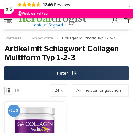
×
g
Kostenloser DE-Versand ab Mindestbestellwert |
Minimum sip
1346
Reviews
9.5
Schnell geliefert
Hızlı teslim
9,5
0
MENU
Startseite
/
Schlagworte
/
Collagen Multiform Typ 1-2-3
Artikel mit Schlagwort Collagen
Multiform Typ 1-2-3
Filter
-11%