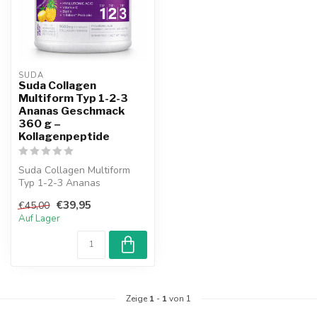
SUDA  
Suda Collagen
Multiform Typ 1-2-3
Ananas Geschmack
360 g –
Kollagenpeptide
Suda Collagen Multiform
Typ 1-2-3 Ananas
Geschmack 360 g ist ein
€39,95
€45,00
Nahrungsergänzu...
Auf Lager
Zeige
1
-
1
von 1