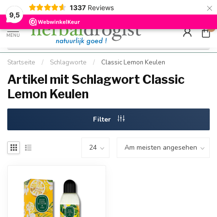
×
g
Kostenloser DE-Versand ab Mindestbestellwert |
Minimum sip
1337
Reviews
9.5
Schnell geliefert
Hızlı teslim
9,5
0
MENU
Startseite
/
Schlagworte
/
Classic Lemon Keulen
Artikel mit Schlagwort Classic
Lemon Keulen
Filter