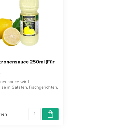
tronensauce 250ml (Für
onensauce wird
se in Salaten, Fischgerichten,
..
chen