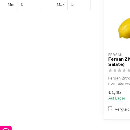
Min
Max
FERSAN
Fersan Zi
Salate)
Fersan Zitr
normalerwei
Fleischgeric.
€1,45
Auf Lager
Verglei