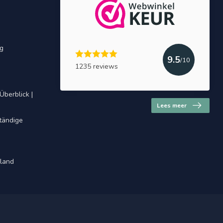
ng
9.5
/10
1235 reviews
Überblick |
Lees meer
ständige
hland