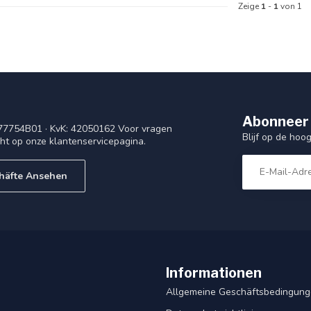
Zeige
1
-
1
von 1
Abonneer 
77754B01 · KvK: 42050162 Voor vragen
Blijf op de ho
cht op onze klantenservicepagina.
häfte Ansehen
Informationen
Allgemeine Geschäftsbedingun