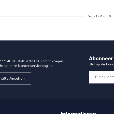
Zeige
1
-
0
von 0
Abonneer 
77754B01 · KvK: 42050162 Voor vragen
Blijf op de ho
cht op onze klantenservicepagina.
häfte Ansehen