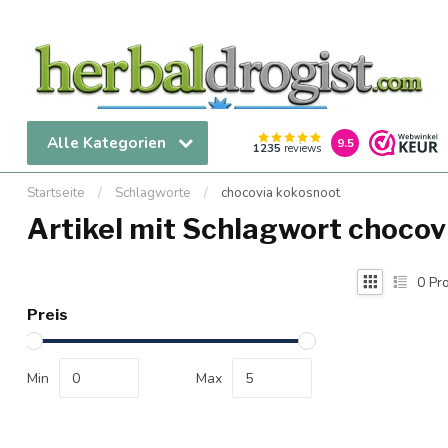
Alle Kategorien
9.5
1235
reviews
Startseite
/
Schlagworte
/
chocovia kokosnoot
Artikel mit Schlagwort chocov
0
Pro
Preis
Min
Max