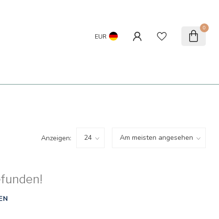
0
EUR
Anzeigen:
efunden!
EN