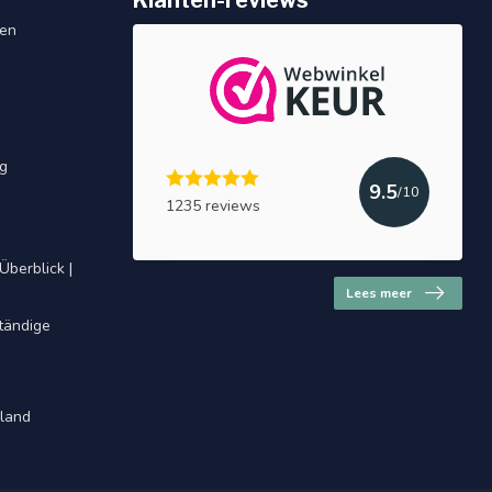
Klanten-reviews
gen
ng
9.5
/10
1235 reviews
Überblick |
Lees meer
ständige
hland