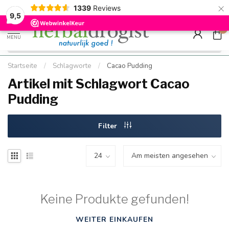
×
g
Kostenloser DE-Versand ab Mindestbestellwert |
Minimum sip
1339
Reviews
9.5
Schnell geliefert
Hızlı teslim
9,5
0
MENU
Startseite
/
Schlagworte
/
Cacao Pudding
Artikel mit Schlagwort Cacao
Pudding
Filter
Keine Produkte gefunden!
WEITER EINKAUFEN