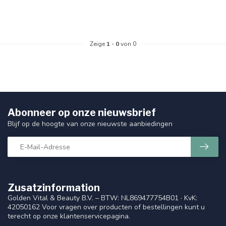
Zeige
1
-
0
von 0
Abonneer op onze nieuwsbrief
Blijf op de hoogte van onze nieuwste aanbiedingen
Zusatzinformation
Golden Vital & Beauty B.V. – BTW: NL869477754B01 · KvK:
42050162 Voor vragen over producten of bestellingen kunt u
terecht op onze klantenservicepagina.