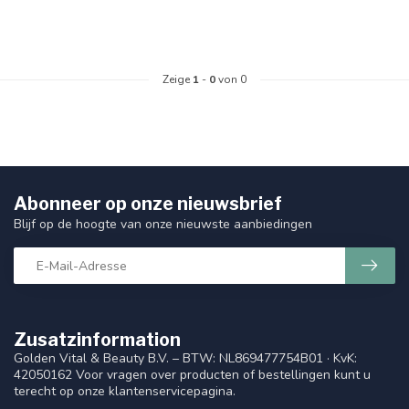
Zeige
1
-
0
von 0
Abonneer op onze nieuwsbrief
Blijf op de hoogte van onze nieuwste aanbiedingen
Zusatzinformation
Golden Vital & Beauty B.V. – BTW: NL869477754B01 · KvK:
42050162 Voor vragen over producten of bestellingen kunt u
terecht op onze klantenservicepagina.