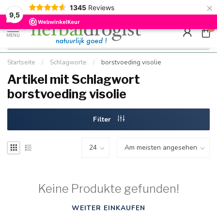
×
g
Kostenloser DE-Versand ab Mindestbestellwert |
Minimum sip
1345
Reviews
9.5
Schnell geliefert
Hızlı teslim
9,5
0
MENU
Startseite
/
Schlagworte
/
borstvoeding visolie
Artikel mit Schlagwort
borstvoeding visolie
Filter
Keine Produkte gefunden!
WEITER EINKAUFEN