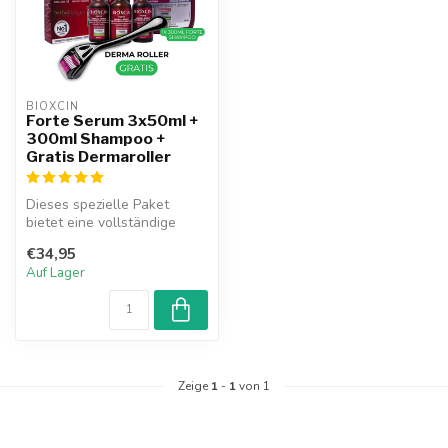
BIOXCIN
Forte Serum 3x50ml +
300ml Shampoo +
Gratis Dermaroller
Dieses spezielle Paket
bietet eine vollständige
Pflege-Routine gegen
€34,95
Haarausfall...
Auf Lager
Zeige
1
-
1
von 1