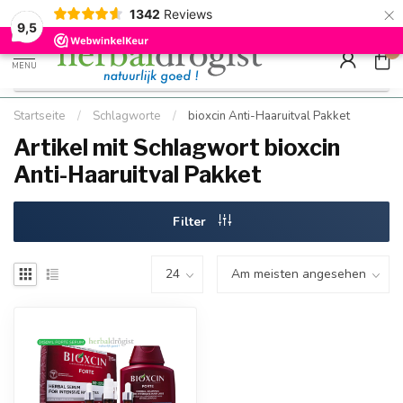
×
g
Kostenloser DE-Versand ab Mindestbestellwert |
Minimum sip
1342
Reviews
9.5
Schnell geliefert
Hızlı teslim
9,5
0
MENU
Startseite
/
Schlagworte
/
bioxcin Anti-Haaruitval Pakket
Artikel mit Schlagwort bioxcin
Anti-Haaruitval Pakket
Filter