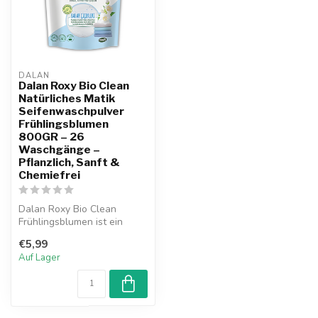
DALAN
Dalan Roxy Bio Clean
Natürliches Matik
Seifenwaschpulver
Frühlingsblumen
800GR – 26
Waschgänge –
Pflanzlich, Sanft &
Chemiefrei
Dalan Roxy Bio Clean
Frühlingsblumen ist ein
natürliches
€5,99
Seifenwaschpulver auf O...
Auf Lager