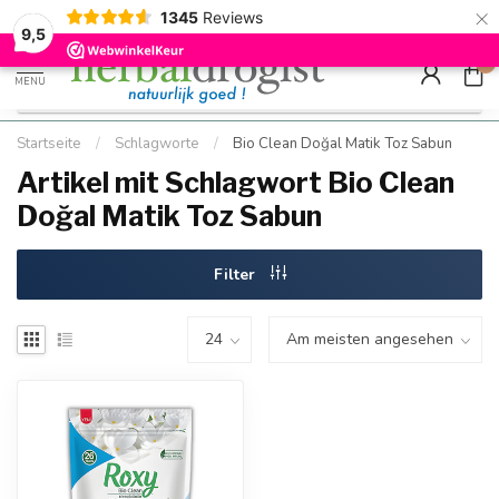
×
g
Kostenloser DE-Versand ab Mindestbestellwert |
Minimum sip
1345
Reviews
9.5
Schnell geliefert
Hızlı teslim
9,5
0
MENU
Startseite
/
Schlagworte
/
Bio Clean Doğal Matik Toz Sabun
Artikel mit Schlagwort Bio Clean
Doğal Matik Toz Sabun
Filter