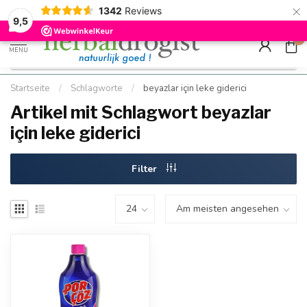
×
g
Kostenloser DE-Versand ab Mindestbestellwert |
Minimum sip
1342
Reviews
9.5
Schnell geliefert
Hızlı teslim
9,5
0
MENU
Startseite
/
Schlagworte
/
beyazlar için leke giderici
Artikel mit Schlagwort beyazlar
için leke giderici
Filter