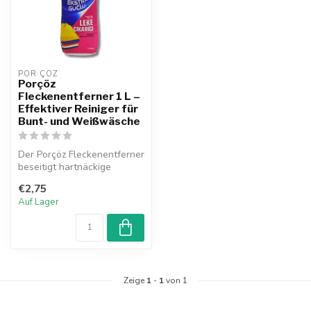
POR ÇÖZ
Porçöz
Fleckenentferner 1 L –
Effektiver Reiniger für
Bunt- und Weißwäsche
Der Porçöz Fleckenentferner
beseitigt hartnäckige
Flecken auf weißer und
€2,75
bunter ...
Auf Lager
Zeige
1
-
1
von 1