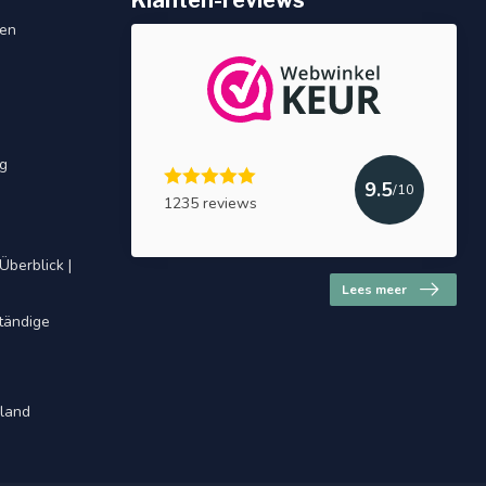
Klanten-reviews
gen
ng
9.5
/10
1235 reviews
Überblick |
Lees meer
ständige
hland