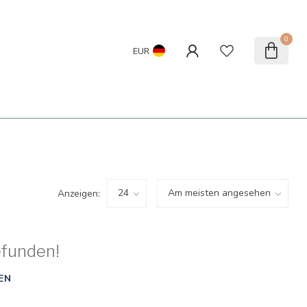
0
EUR
Anzeigen:
efunden!
EN