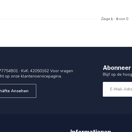
Zeige
1
-
0
von 0
Abonneer 
77754B01 · KvK: 42050162 Voor vragen
Blijf op de ho
cht op onze klantenservicepagina.
häfte Ansehen