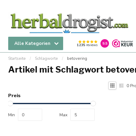
Alle Kategorien
9.5
1235
reviews
Startseite
/
Schlagworte
/
betovering
Artikel mit Schlagwort betove
0
Pro
Preis
Min
Max