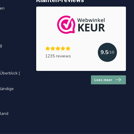
Klanten-reviews
gen
ng
9.5
/10
1235 reviews
Überblick |
Lees meer
ständige
hland