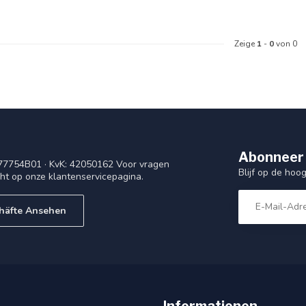
Zeige
1
-
0
von 0
Abonneer 
77754B01 · KvK: 42050162 Voor vragen
Blijf op de ho
cht op onze klantenservicepagina.
häfte Ansehen