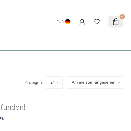
0
EUR
Anzeigen:
efunden!
EN