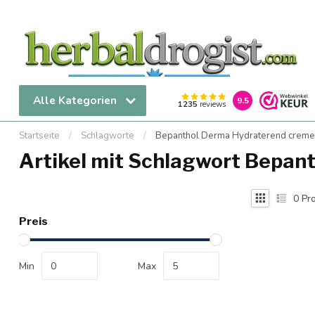
Alle Kategorien
9.5
1235
reviews
Startseite
/
Schlagworte
/
Bepanthol Derma Hydraterend creme
Artikel mit Schlagwort Bepan
0
Pro
Preis
Min
Max