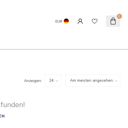
0
EUR
Anzeigen:
efunden!
EN