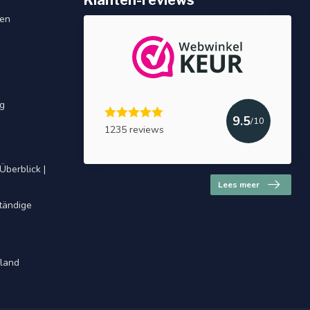
Klanten-reviews
gen
ng
9.5
/10
1235 reviews
Überblick |
Lees meer
ständige
hland