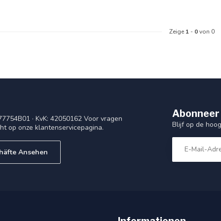
Zeige
1
-
0
von 0
Abonneer 
77754B01 · KvK: 42050162 Voor vragen
Blijf op de ho
cht op onze klantenservicepagina.
häfte Ansehen