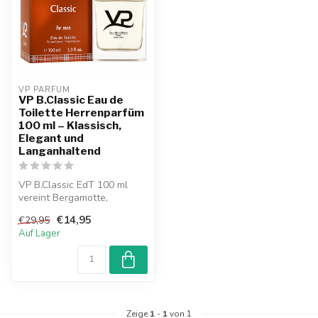
VP PARFUM 
VP B.Classic Eau de
Toilette Herrenparfüm
100 ml – Klassisch,
Elegant und
Langanhaltend
VP B.Classic EdT 100 ml
vereint Bergamotte,
Lavendel und holzige Noten
€14,95
€29,95
zu einem ...
Auf Lager
Zeige
1
-
1
von 1