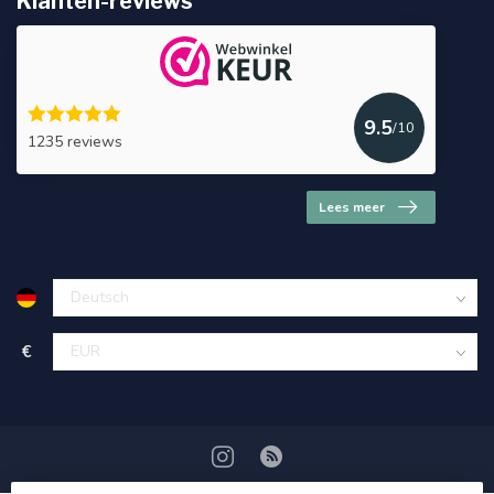
Klanten-reviews
9.5
/10
1235 reviews
Lees meer
€