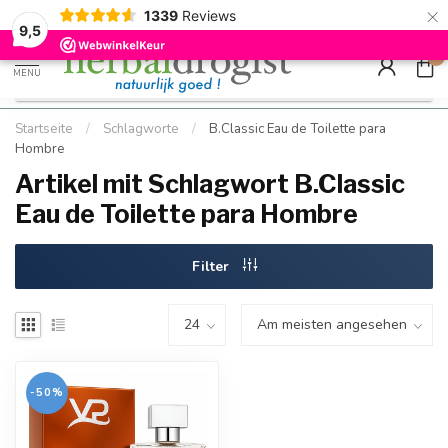
×
g
Kostenloser DE-Versand ab Mindestbestellwert |
Minimum sip
1339
Reviews
9.5
Schnell geliefert
Hızlı teslim
9,5
0
MENU
Startseite
/
Schlagworte
/
B.Classic Eau de Toilette para
Hombre
Artikel mit Schlagwort B.Classic
Eau de Toilette para Hombre
Filter
-50%