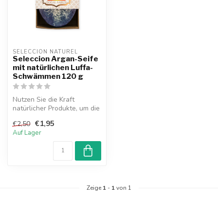
SELECCION NATUREL
Seleccion Argan-Seife
mit natürlichen Luffa-
Schwämmen 120 g
Nutzen Sie die Kraft
natürlicher Produkte, um die
Gesundheit und Schönheit
€1,95
€2,50
Ihrer...
Auf Lager
Zeige
1
-
1
von 1