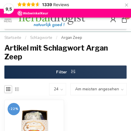
×
g
Kostenloser DE-Versand ab Mindestbestellwert |
Minimum sip
1339
Reviews
9.5
Schnell geliefert
Hızlı teslim
9,5
0
MENU
Startseite
/
Schlagworte
/
Argan Zeep
Artikel mit Schlagwort Argan
Zeep
Filter
-22%