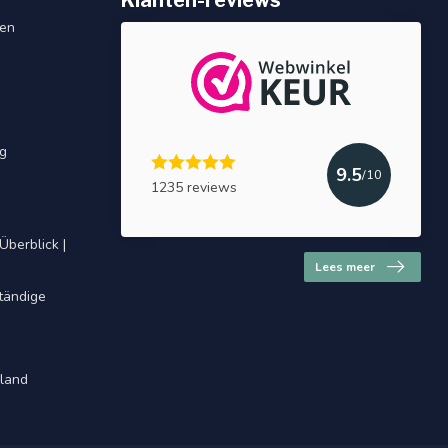
Klanten-reviews
gen
ng
9.5
/10
1235 reviews
Überblick |
Lees meer
ständige
hland