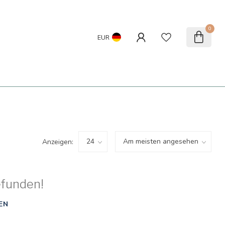
0
EUR
Anzeigen:
efunden!
EN