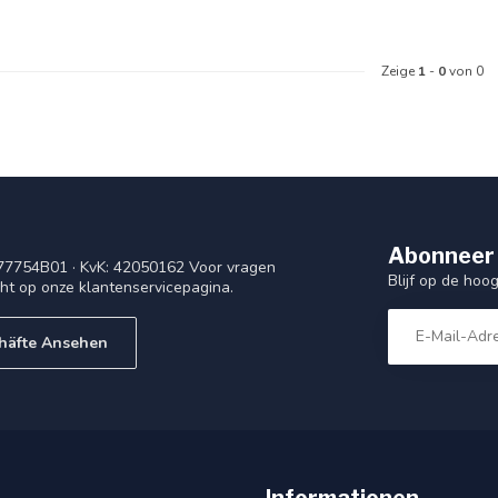
Zeige
1
-
0
von 0
Abonneer 
77754B01 · KvK: 42050162 Voor vragen
Blijf op de ho
cht op onze klantenservicepagina.
häfte Ansehen