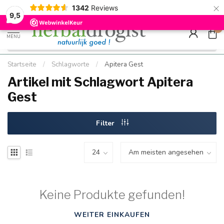
×
g
Kostenloser DE-Versand ab Mindestbestellwert |
Minimum sip
1342
Reviews
9.5
Schnell geliefert
Hızlı teslim
9,5
0
MENU
Startseite
/
Schlagworte
/
Apitera Gest
Artikel mit Schlagwort Apitera
Gest
Filter
Keine Produkte gefunden!
WEITER EINKAUFEN