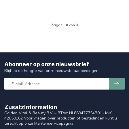
Zeige
1
-
0
von 0
Abonneer op onze nieuwsbrief
Blijf op de hoogte van onze nieuwste aanbiedingen
Zusatzinformation
Golden Vital & Beauty B.V. – BTW: NL869477754B01 · KvK:
42050162 Voor vragen over producten of bestellingen kunt u
terecht op onze klantenservicepagina.