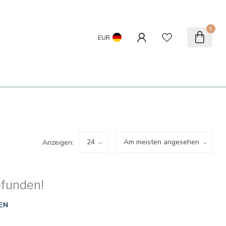
0
EUR
Anzeigen:
efunden!
EN