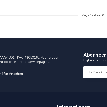
Zeige
1
-
0
von 0
Abonneer 
77754B01 · KvK: 42050162 Voor vragen
Blijf op de ho
cht op onze klantenservicepagina.
häfte Ansehen