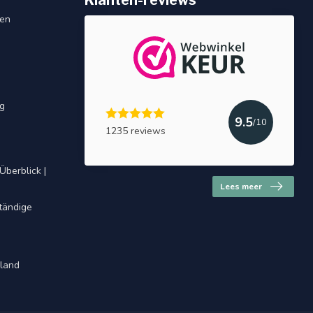
Klanten-reviews
gen
ng
9.5
/10
1235 reviews
Überblick |
Lees meer
ständige
hland