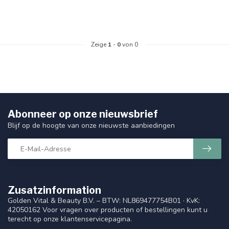
Zeige
1
-
0
von 0
Abonneer op onze nieuwsbrief
Blijf op de hoogte van onze nieuwste aanbiedingen
Zusatzinformation
Golden Vital & Beauty B.V. – BTW: NL869477754B01 · KvK:
42050162 Voor vragen over producten of bestellingen kunt u
terecht op onze klantenservicepagina.