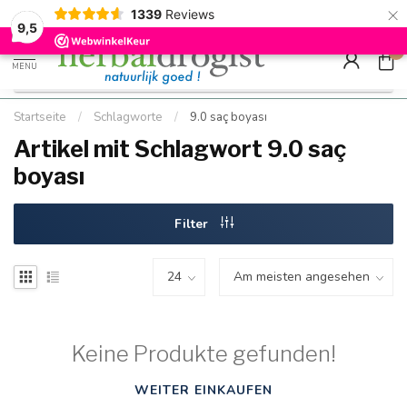
×
g
Kostenloser DE-Versand ab Mindestbestellwert |
Minimum sip
1339
Reviews
9.5
Schnell geliefert
Hızlı teslim
9,5
0
MENU
Startseite
/
Schlagworte
/
9.0 saç boyası
Artikel mit Schlagwort 9.0 saç
boyası
Filter
Keine Produkte gefunden!
WEITER EINKAUFEN