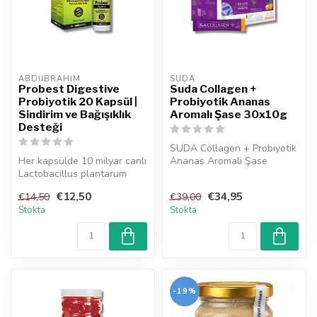
ABDIIBRAHIM
SUDA  
Probest Digestive
Suda Collagen +
Probiyotik 20 Kapsül |
Probiyotik Ananas
Sindirim ve Bağışıklık
Aromalı Şase 30x10g
Desteği
SUDA Collagen + Probiyotik
Her kapsülde 10 milyar canlı
Ananas Aromalı Şase
Lactobacillus plantarum
cildiniz, saçlarınız,
299v içeren Probest
tırnakların...
€12,50
€34,95
€14,50
€39,00
Digesti...
Stokta
Stokta
-19%