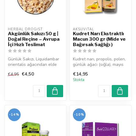
HERBAL DROGIST
AKSUVITAL
Akgünlük Sakızı 50 g |
Kudret Narı Ekstraktlı
Doğal Reçine – Avrupa
Macun 300 gr (Mide ve
İçi Hızlı Teslimat
Bağırsak Sağlığı )
Günlük Sakızı, Liquidambar
Kudret narı, propolis, polen,
orientalis ağacından elde
günlük ağacı (sığla), mayıs
edilen doğal reçinedir. Gel...
papatyası, melisa, mey...
€4,50
€14,95
€4,95
Stokta
-14%
-10%