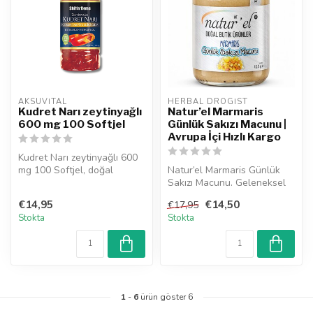
AKSUVITAL
HERBAL DROGIST
Kudret Narı zeytinyağlı
Natur’el Marmaris
600 mg 100 Softjel
Günlük Sakızı Macunu |
Avrupa İçi Hızlı Kargo
Kudret Narı zeytinyağlı 600
mg 100 Softjel, doğal
Natur’el Marmaris Günlük
bileşenlerle üretilen,
Sakızı Macunu. Geleneksel
güveni...
kullanımda mide ve sindirim
€14,95
€14,50
€17,95
h...
Stokta
Stokta
1
-
6
ürün göster 6