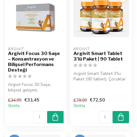
ARGIVIT
ARGIVIT
Argivit Focus 30 Saşe
Argivit Smart Tablet
– Konsantrasyon ve
3'lü Paket | 90 Tablet
Bilişsel Performans
Desteği
Argivit Smart Tablet 3'lü
Paket (90 tablet). Çocuklar
Argivit Focus 30 Saşe,
(11+) ve yetişkinler için ...
bilişsel gelişimi,
odaklanmayı, enerji
€31,45
€72,50
€34,95
€79,50
metabolizmasını ve...
Stokta
Stokta