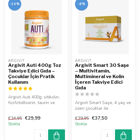
-14%
-6%
ARGIVIT
ARGIVIT
Argivit Auti 400g Toz
Argivit Smart 30 Saşe
Takviye Edici Gıda –
– Multivitamin,
Çocuklar İçin Pratik
Multimineral ve Kolin
Kullanım
İçeren Takviye Edici
Gıda
Argivit Auti 400g; sitikolin,
fosfotidilserin, taurin ve
Argivit Smart Saşe, 4 yaş ve
üzüm ekstresi içeren to...
üzeri çocuklar ile
yetişkinlere yönelik kolin,
€29,99
€37,50
€34,95
€39,95
fosf...
Stokta
Stokta