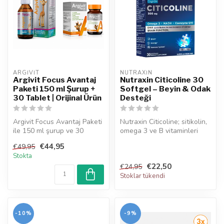
ARGIVIT
NUTRAXIN  
Argivit Focus Avantaj
Nutraxin Citicoline 30
Paketi 150 ml Şurup +
Softgel – Beyin & Odak
30 Tablet | Orijinal Ürün
Desteği
Argivit Focus Avantaj Paketi
Nutraxin Citicoline; sitikolin,
ile 150 ml şurup ve 30
omega 3 ve B vitaminleri
tablet tek pakette.
içeren takviye edici gı...
€44,95
€49,95
Vitaminl...
Stokta
€22,50
€24,95
Stoklar tükendi
-10%
-9%