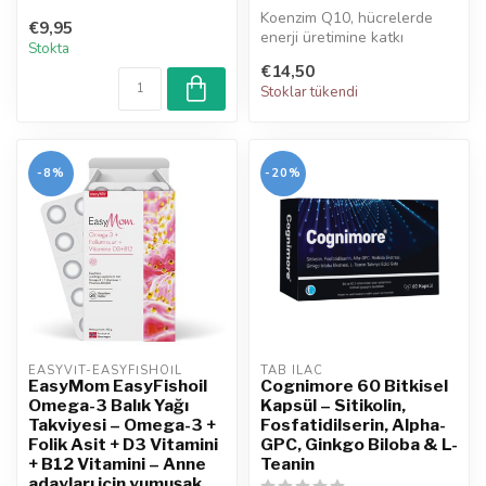
Koenzim Q10, hücrelerde
€9,95
enerji üretimine katkı
Stokta
sağlayan doğal bir
€14,50
bileşendir. Li...
Stoklar tükendi
-8%
-20%
EASYVIT-EASYFISHOIL
TAB ILAC
EasyMom EasyFishoil
Cognimore 60 Bitkisel
Omega-3 Balık Yağı
Kapsül – Sitikolin,
Takviyesi – Omega-3 +
Fosfatidilserin, Alpha-
Folik Asit + D3 Vitamini
GPC, Ginkgo Biloba & L-
+ B12 Vitamini – Anne
Teanin
adayları için yumuşak