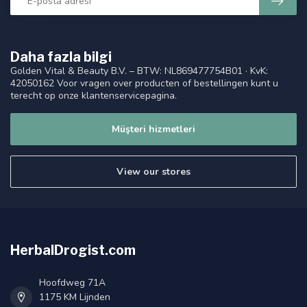
Daha fazla bilgi
Golden Vital & Beauty B.V. – BTW: NL869477754B01 · KvK:
42050162 Voor vragen over producten of bestellingen kunt u
terecht op onze klantenservicepagina.
Müşteri hizmetleri
View our stores
HerbalDrogist.com
Hoofdweg 71A
1175 KM Lijnden