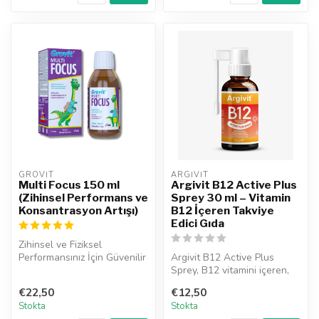
GROVIT
ARGIVIT
Multi Focus 150 ml
Argivit B12 Active Plus
(Zihinsel Performans ve
Sprey 30 ml – Vitamin
Konsantrasyon Artışı)
B12 İçeren Takviye
Edici Gıda
Zihinsel ve Fiziksel
Performansınız İçin Güvenilir
Argivit B12 Active Plus
Çözüm: Grovit Multi Focus
Sprey, B12 vitamini içeren,
150...
enerji oluşum
€22,50
€12,50
metabolizmasın...
Stokta
Stokta