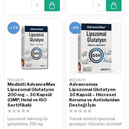
-12%
-6%
MEDINITI
MEDINITI
Mediniti AdvanceMax
Advancemax
Lipozomal Glutatyon
Lipozomal Glutatyon
200 mg – 30 Kapsül
30 Kapsül – Hücresel
(GMP, Helal ve ISO
Koruma ve Antioksidan
Sertifikalı)
Desteği İçin
Lipozomal teknoloji ile
Yüksek emilimli lipozomal
geliştirilmiş 200 mg
glutatyon, hücreleri oksidatif