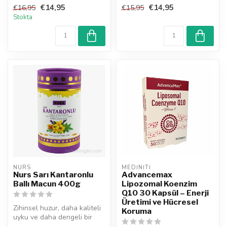
indirgenmiş glutatyon içeren
stresten korumaya deste...
€14,95
€14,95
€16,95
€15,95
takviy...
Stokta
NURS
MEDINITI
Nurs Sarı Kantaronlu
Advancemax
Ballı Macun 400g
Lipozomal Koenzim
Q10 30 Kapsül – Enerji
Üretimi ve Hücresel
Zihinsel huzur, daha kaliteli
Koruma
uyku ve daha dengeli bir
yaşam için doğanın gücünü...