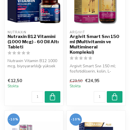
NUTRAXIN  
ARGIVIT
Nutraxin B12 Vitamini
Argivit Smart Sıvı 150
(1000 Mcg) - 60 Dil Altı
ml (Multivitamin ve
Tableti
Multimineral
Kompleksi)
Nutraxin Vitamin B12 1000
mcg, biyoyararlılığı yüksek
Argivit Smart Sıvı 150 ml;
metilkobalamini, hızlı çöz...
fosfotidilserin, kolin, L-
karnitin, L-arjinin ile bir...
€12,50
€24,95
€29,50
Stokta
Stokta
-10%
-10%