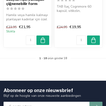
çiğnenebilir form
TAB İlaç Cognimore 60
kapsül; sitikolin,
Hamile veya hamile kalmayı
fosfatidilserin, Alpha-GPC,
planlayan kadınlar için özel
Ginkgo bilo...
olarak formüle edilmişti...
€21,95
€19,95
€23,95
€24,95
Stokta
1
-
18
ürün göster 18
Abonneer op onze nieuwsbrief
Blijf op de hoogte van onze nieuwste aanbiedingen