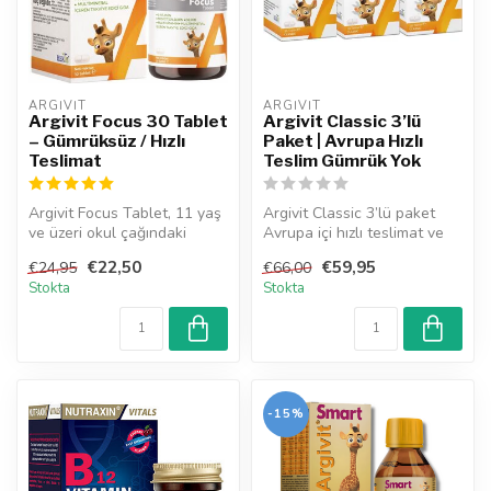
ARGIVIT
ARGIVIT
Argivit Focus 30 Tablet
Argivit Classic 3’lü
– Gümrüksüz / Hızlı
Paket | Avrupa Hızlı
Teslimat
Teslim Gümrük Yok
Argivit Focus Tablet, 11 yaş
Argivit Classic 3’lü paket
ve üzeri okul çağındaki
Avrupa içi hızlı teslimat ve
çocuklarda odaklanmayı,
gümrüksüz gönderimle. Ba...
€22,50
€59,95
€24,95
€66,00
zek...
Stokta
Stokta
-15%