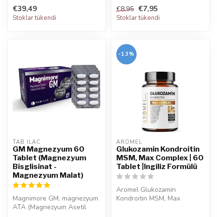
içermez. Suda Collagen Tip
Salix ...
€39,49
€7,95
€8,95
1...
Stoklar tükendi
Stoklar tükendi
-13%
TAB ILAC
AROMEL
GM Magnezyum 60
Glukozamin Kondroitin
Tablet (Magnezyum
MSM, Max Complex | 60
Bisglisinat -
Tablet |Ingiliz Formülü
Magnezyum Malat)
Aromel Glukozamin
Magnimore GM, magnezyum
Kondroitin MSM, Max
ATA (Magnezyum Asetil
Complex, eklem sağlığını
Taurat) formunda bir
desteklemek ve ha...