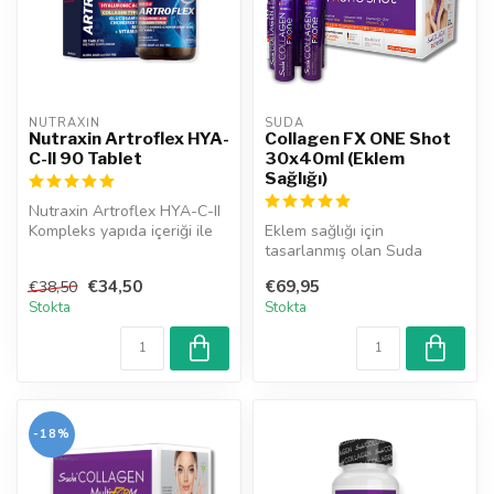
NUTRAXIN  
SUDA  
Nutraxin Artroflex HYA-
Collagen FX ONE Shot
C-II 90 Tablet
30x40ml (Eklem
Sağlığı)
Nutraxin Artroflex HYA-C-II
Kompleks yapıda içeriği ile
Eklem sağlığı için
kemik ve kıkırdak doku ...
tasarlanmış olan Suda
Collagen FX ONE,
€34,50
€69,95
€38,50
eklemlerinizin daha es...
Stokta
Stokta
-18%