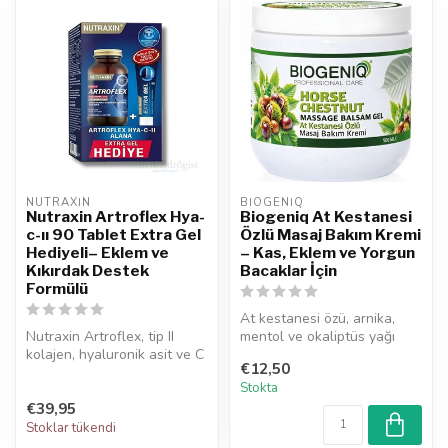
NUTRAXIN  
BIOGENIQ
Nutraxin Artroflex Hya-
Biogeniq At Kestanesi
c-ıı 90 Tablet Extra Gel
Özlü Masaj Bakım Kremi
Hediyeli– Eklem ve
– Kas, Eklem ve Yorgun
Kıkırdak Destek
Bacaklar İçin
Formülü
At kestanesi özü, arnika,
Nutraxin Artroflex, tip II
mentol ve okaliptüs yağı
kolajen, hyaluronik asit ve C
içeren Biogeniq masaj kremi
€12,50
vitamini içeren formülü...
k...
Stokta
€39,95
Stoklar tükendi