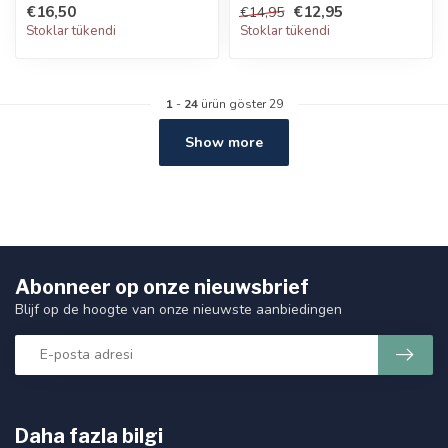
€16,50
€12,95
€14,95
magnezyum des...
Stoklar tükendi
Stoklar tükendi
1
-
24
ürün göster 29
Show more
Abonneer op onze nieuwsbrief
Blijf op de hoogte van onze nieuwste aanbiedingen
Daha fazla bilgi