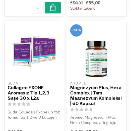
€55,00
€59,00
Stoklar tükendi
-24%
SUDA  
AROMEL
Collagen FXONE
Magnezyum Plus, Hexa
Aromasız Tip 1,2,3
Complex | Tam
Saşe 30 x 12g
Magnezyum Kompleksi
| 60 Kapsül
Suda Collagen Fxone'un toz
formu, tip 1,2 ve 3 kollajen
Aromel Magnezyum Plus,
sunar. Suda Collagen FX ...
Hexa Complex, altı güçlü
magnezyum bileşiği içerir: