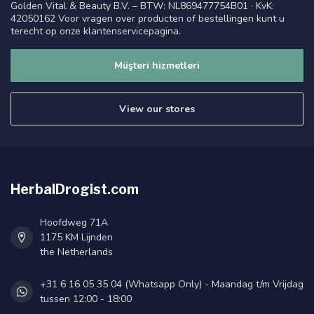
Golden Vital & Beauty B.V. – BTW: NL869477754B01 · KvK:
42050162 Voor vragen over producten of bestellingen kunt u
terecht op onze klantenservicepagina.
Müşteri hizmetleri
View our stores
HerbalDrogist.com
Hoofdweg 71A
1175 KM Lijnden
the Netherlands
+31 6 16 05 35 04 (Whatsapp Only) - Maandag t/m Vrijdag
tussen 12:00 - 18:00