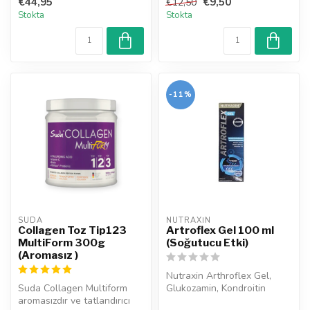
€44,95
€9,50
€12,50
Bigli...
Stokta
Stokta
-11%
SUDA  
NUTRAXIN  
Collagen Toz Tip123
Artroflex Gel 100 ml
MultiForm 300g
(Soğutucu Etki)
(Aromasız )
Nutraxin Arthroflex Gel,
Suda Collagen Multiform
Glukozamin, Kondroitin
aromasızdır ve tatlandırıcı
Sülfat, Şeytan Pençesi ve