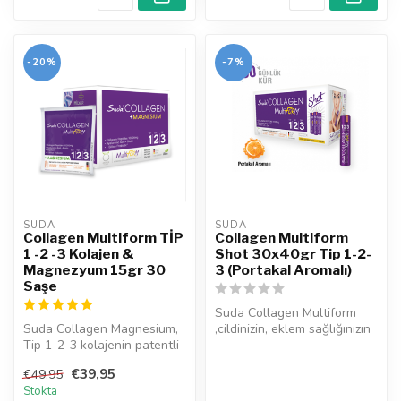
-20%
-7%
SUDA  
SUDA  
Collagen Multiform TİP
Collagen Multiform
1 -2 -3 Kolajen &
Shot 30x40gr Tip 1-2-
Magnezyum 15gr 30
3 (Portakal Aromalı)
Saşe
Suda Collagen Multiform
Suda Collagen Magnesium,
,cildinizin, eklem sağlığınızın
Tip 1-2-3 kolajenin patentli
ve kemiklerinizin ihtiy...
formlarını ve magnezyumu ...
€39,95
€49,95
Stokta