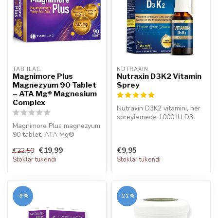
TAB ILAC
NUTRAXIN  
Magnimore Plus
Nutraxin D3K2 Vitamin
Magnezyum 90 Tablet
Sprey
– ATA Mg® Magnesium
Complex
Nutraxin D3K2 vitamini, her
spreylemede 1000 IU D3
Magnimore Plus magnezyum
vitamini ve 25 mcg K2
90 tablet. ATA Mg®
vitamin...
kompleksli yüksek emilimli
€19,99
€9,95
€22,50
magnezyum...
Stoklar tükendi
Stoklar tükendi
-9%
-21%