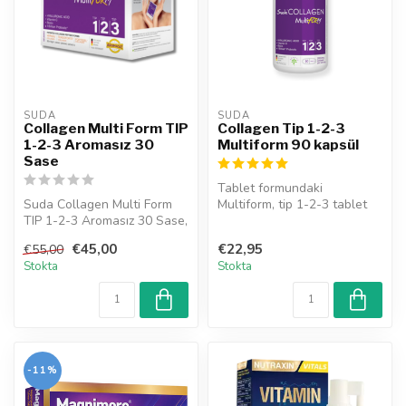
SUDA  
SUDA  
Collagen Multi Form TIP
Collagen Tip 1-2-3
1-2-3 Aromasız 30
Multiform 90 kapsül
Sase
Tablet formundaki
Suda Collagen Multi Form
Multiform, tip 1-2-3 tablet
TIP 1-2-3 Aromasız 30 Sase,
formunda kollajen ve
cilt, saç, eklem ve tırnak...
probiyotik mi...
€45,00
€22,95
€55,00
Stokta
Stokta
-11%