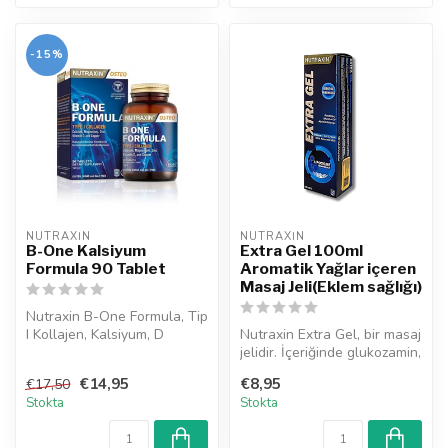
-15%
NUTRAXIN  
NUTRAXIN  
B-One Kalsiyum
Extra Gel 100ml
Formula 90 Tablet
Aromatik Yağlar içeren
Masaj Jeli(Eklem sağlığı)
Nutraxin B-One Formula, Tip
I Kollajen, Kalsiyum, D
Nutraxin Extra Gel, bir masaj
Vitamini, Magnezyum, Çinko
jelidir. İçeriğinde glukozamin,
v...
kondroitin sülfat,...
€14,95
€8,95
€17,50
Stokta
Stokta