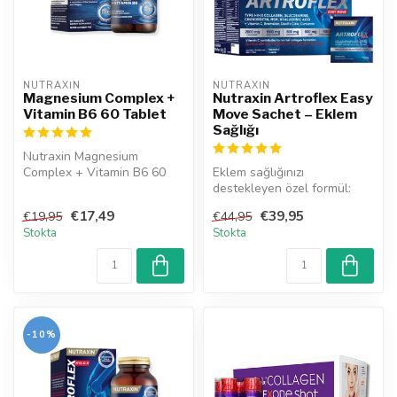
NUTRAXIN  
NUTRAXIN  
Magnesium Complex +
Nutraxin Artroflex Easy
Vitamin B6 60 Tablet
Move Sachet – Eklem
Sağlığı
Nutraxin Magnesium
Complex + Vitamin B6 60
Eklem sağlığınızı
Tablet, 125 mg elementer
destekleyen özel formül:
magnezyum ve...
Glukozamin, kondroitin,
€17,49
€39,95
€19,95
€44,95
MSM, Tip 1-2-...
Stokta
Stokta
-10%