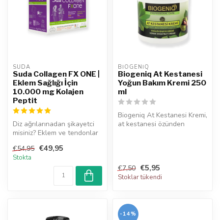
SUDA  
BIOGENIQ
Suda Collagen FX ONE |
Biogeniq At Kestanesi
Eklem Sağlığı İçin
Yoğun Bakım Kremi 250
10.000 mg Kolajen
ml
Peptit
Biogeniq At Kestanesi Kremi,
Diz ağrılarınadan şikayetci
at kestanesi özünden
misiniz? Eklem ve tendonlar
yapılmış bitkisel bir
için patenli kolajen il...
üründür....
€49,95
€54,95
Stokta
€5,95
€7,50
Stoklar tükendi
-14%