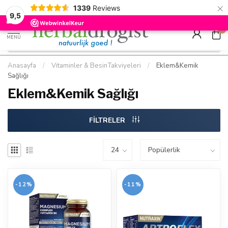
×
g
Kostenloser DE-Versand ab Mindestbestellwert |
Minimum sip
1339
Reviews
9.5
Schnell geliefert
Hızlı teslim
9,5
0
MENÜ
Anasayfa
/
Vitaminler & BesinTakviyeleri
/
Eklem&Kemik
Sağlığı
Eklem&Kemik Sağlığı
FİLTRELER
-12%
-11%