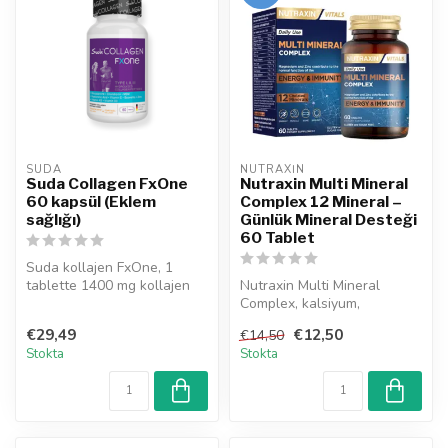
SUDA  
NUTRAXIN  
Suda Collagen FxOne
Nutraxin Multi Mineral
60 kapsül (Eklem
Complex 12 Mineral –
sağlığı)
Günlük Mineral Desteği
60 Tablet
Suda kollajen FxOne, 1
tablette 1400 mg kollajen
Nutraxin Multi Mineral
peptid içerir. Suda Collagen
Complex, kalsiyum,
FX...
magnezyum, çinko, demir ve
€29,49
€12,50
€14,50
toplam 12 t...
Stokta
Stokta