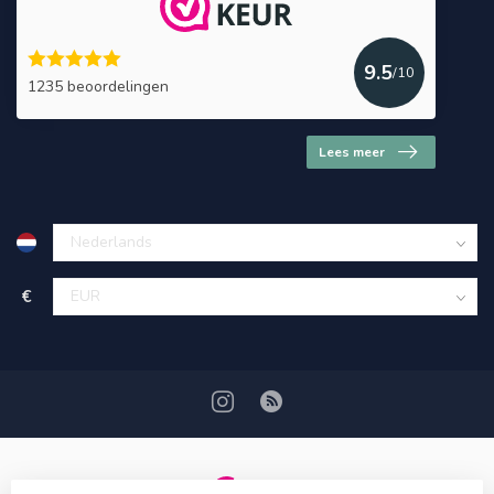
9.5
/10
1235 beoordelingen
Lees meer
€