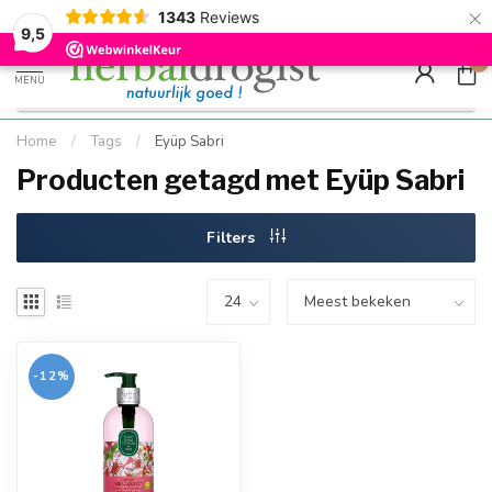
×
g
Kostenloser DE-Versand ab Mindestbestellwert |
Minimum sip
1343
Reviews
9.5
Schnell geliefert
Hızlı teslim
9,5
0
MENU
Home
/
Tags
/
Eyüp Sabri
Producten getagd met Eyüp Sabri
Filters
-12%