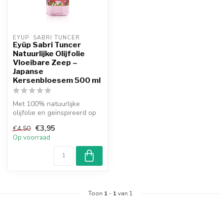
EYUP  SABRI TUNCER
Eyüp Sabri Tuncer
Natuurlijke Olijfolie
Vloeibare Zeep –
Japanse
Kersenbloesem 500 ml
Met 100% natuurlijke
olijfolie en geïnspireerd op
Japanse kersenbloesem,
€3,95
€4,50
reinigt...
Op voorraad
Toon
1
-
1
van 1