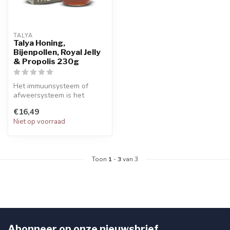
TALYA
Talya Honing,
Bijenpollen, Royal Jelly
& Propolis 230g
Het immuunsysteem of
afweersysteem is het
verdedigingssysteem van
€16,49
het menselijk ...
Niet op voorraad
Toon
1
-
3
van 3
Abonneer op onze nieuwsbrief