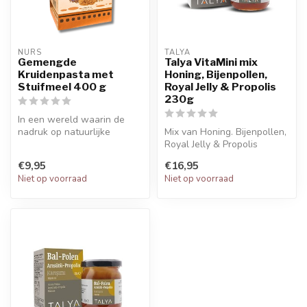
NURS
TALYA
Gemengde
Talya VitaMini mix
Kruidenpasta met
Honing, Bijenpollen,
Stuifmeel 400 g
Royal Jelly & Propolis
230g
In een wereld waarin de
nadruk op natuurlijke
Mix van Honing. Bijenpollen,
gezondheidsproducten
Royal Jelly & Propolis
toeneemt, bie...
speciaal gemaakt voor
€9,95
€16,95
kinder...
Niet op voorraad
Niet op voorraad