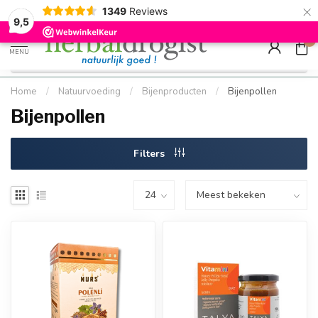
×
g
Kostenloser DE-Versand ab Mindestbestellwert |
Minimum sip
1349
Reviews
9.5
Schnell geliefert
Hızlı teslim
9,5
0
MENU
Home
/
Natuurvoeding
/
Bijenproducten
/
Bijenpollen
Bijenpollen
Filters