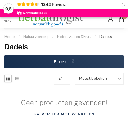
×
g
Kostenloser DE-Versand ab Mindestbestellwert |
Minimum sip
1342
Reviews
9.5
Schnell geliefert
Hızlı teslim
9,5
0
MENU
Home
/
Natuurvoeding
/
Noten. Zaden &Fruit
/
Dadels
Dadels
Filters
Geen producten gevonden!
GA VERDER MET WINKELEN